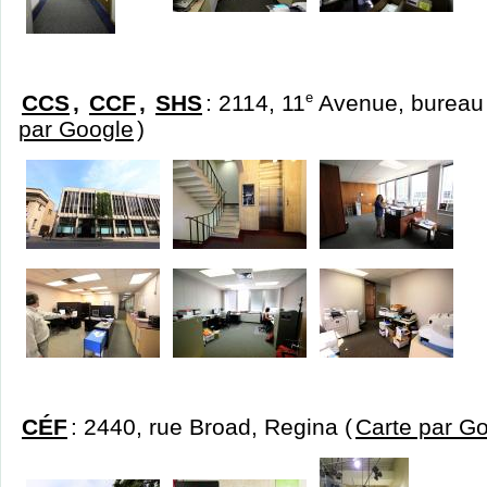
CCS
,
CCF
,
SHS
: 2114, 11
e
Avenue, bureau 
par Google
)
CÉF
: 2440, rue Broad, Regina (
Carte par G