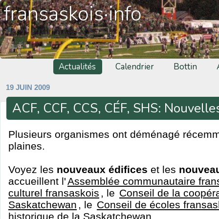
fransaskois·info
Actualités
Calendrier
Bottin
19 JUIN 2009
ACF, CCF, CCS, CÉF, SHS: Nouvelle
Plusieurs organismes ont déménagé récemm
plaines.
Voyez les
nouveaux édifices
et les
nouveau
accueillent l'
Assemblée communautaire fran
culturel fransaskois
, le
Conseil de la coopéra
Saskatchewan
, le
Conseil de écoles fransas
historique de la Saskatchewan
.