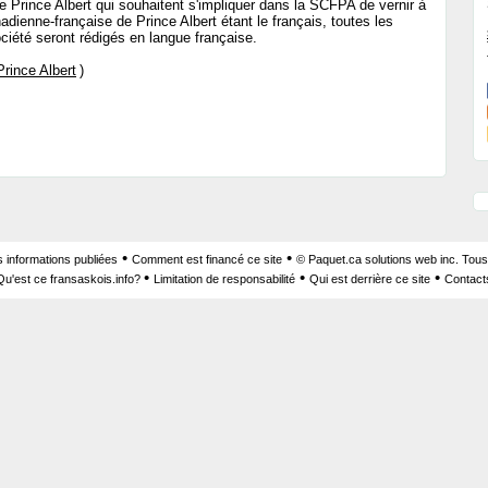
rince Albert qui souhaitent s'impliquer dans la SCFPA de vernir à
nadienne-française de Prince Albert étant le français, toutes les
ociété seront rédigés en langue française.
rince Albert
)
•
•
s informations publiées
Comment est financé ce site
© Paquet.ca solutions web inc. Tous
•
•
•
Qu'est ce fransaskois.info?
Limitation de responsabilité
Qui est derrière ce site
Contact