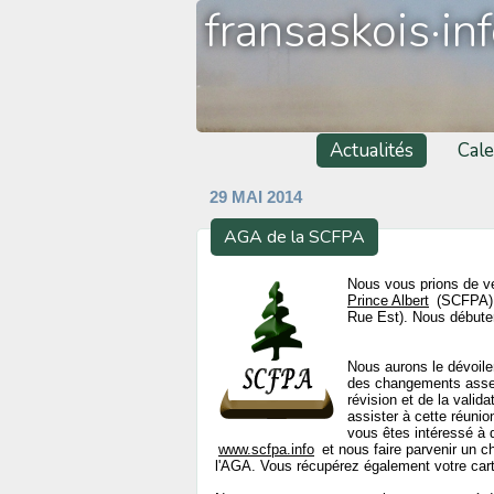
fransaskois·in
Actualités
Cale
29 MAI 2014
AGA de la SCFPA
Nous vous prions de ve
Prince Albert
(SCFPA). 
Rue Est). Nous débute
Nous aurons le dévoile
des changements assez i
révision et de la vali
assister à cette réuni
vous êtes intéressé à 
www.scfpa.info
et nous faire parvenir un c
l'AGA. Vous récupérez également votre cart