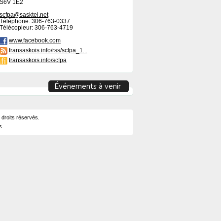
S6V 1E2
scfpa@sasktel.net
Téléphone: 306-763-0337
Télécopieur: 306-763-4719
www.facebook.com
fransaskois.info/rss/scfpa_1...
fransaskois.info/scfpa
Événements à venir
 droits réservés.
s