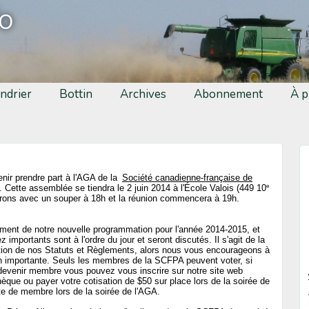
fo
ndrier
Bottin
Archives
Abonnement
À p
nir prendre part à l'AGA de la
Société canadienne-française de
e
Cette assemblée se tiendra le 2 juin 2014 à l'École Valois (449 10
rons avec un souper à 18h et la réunion commencera à 19h.
ment de notre nouvelle programmation pour l'année 2014-2015, et
mportants sont à l'ordre du jour et seront discutés. Il s'agit de la
dation de nos Statuts et Règlements, alors nous vous encourageons à
on importante. Seuls les membres de la SCFPA peuvent voter, si
devenir membre vous pouvez vous inscrire sur notre site web
hèque ou payer votre cotisation de $50 sur place lors de la soirée de
e de membre lors de la soirée de l'AGA.