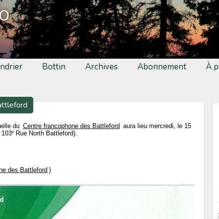
fo
ndrier
Bottin
Archives
Abonnement
À p
ttleford
uelle du
Centre francophone des Battleford
aura lieu mercredi, le 15
e
, 103
Rue North Battleford).
ne des Battleford
)