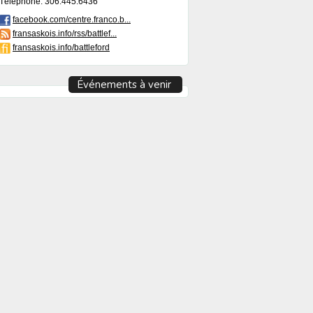
Téléphone: 306.445.6436
facebook.com/centre.franco.b...
fransaskois.info/rss/battlef...
fransaskois.info/battleford
Événements à venir