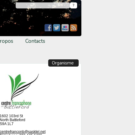
ropos
Contacts
Organisme
1602 103rd St
North Battleford
S9A 1L7
centrefranconb@sasktel.net