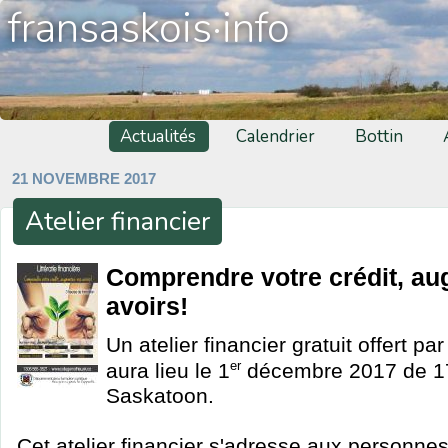
fransaskois·info
Actualités
Calendrier
Bottin
21 NOVEMBRE 2017
Atelier financier
Comprendre votre crédit, a
avoirs!
Un atelier financier gratuit offert par
er
aura lieu le 1
décembre 2017 de 1
Saskatoon.
Cet atelier financier s'adresse aux personne