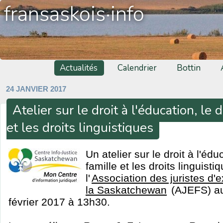
fransaskois·info
Actualités
Calendrier
Bottin
24 JANVIER 2017
Atelier sur le droit à l'éducation, le d
et les droits linguistiques
Un atelier sur le droit à l'éduc
famille et les droits linguist
l'
Association des juristes d'
la Saskatchewan
(AJEFS) aur
février 2017 à 13h30.