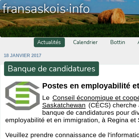
fransaskois·info
Actualités
Calendrier
Bottin
18 JANVIER 2017
Banque de candidatures
Postes en employabilité e
Le
Conseil économique et coopér
Saskatchewan
(CÉCS) cherche à
banque de candidatures pour di
employabilité et en immigration, à Regina et
Veuillez prendre connaissance de l'informati