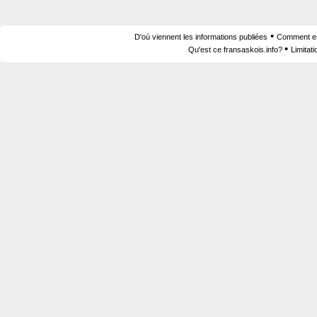
•
D'où viennent les informations publiées
Comment est
•
Qu'est ce fransaskois.info?
Limitat