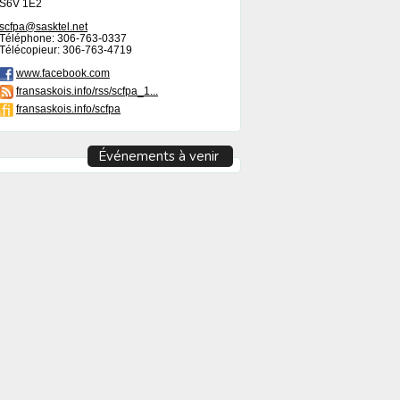
S6V 1E2
scfpa@sasktel.net
Téléphone: 306-763-0337
Télécopieur: 306-763-4719
www.facebook.com
fransaskois.info/rss/scfpa_1...
fransaskois.info/scfpa
Événements à venir