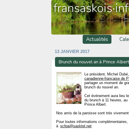
fransaskois·in
Actualités
Cale
13 JANVIER 2017
Brunch du nouvel an à Prince Alber
Le président, Michel Dubé,
canadienne-française de Pr
partager un moment de gr
brunch du nouvel an.
Cet évènement aura lieu le
du brunch à 11 heures, au 
Prince Albert.
Nos amis de la paroisse sont très vivement 
Pour toutes informations complémentaires, v
à
scfpa@sasktel.net