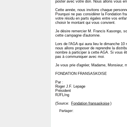
poster avec votre don. Nous allons vous env
Cette année, nous invitons chaque personne
Pourquoi ne pas considérer la Fondation fr
votre résidu en parts égales entre vos enfa
choisir le montant qui vous convient.
Je désire remercier M. Francis Kasongo, so
cette campagne d'automne.
Lors de l'AGA qui aura lieu le dimanche 10 
nous allons proposer de reprendre la distri
nombre à participer à cette AGA. Si vous êt
pas à communiquer avec moi.
Je vous prie d'agréer, Madame, Monsieur, m
FONDATION FRANSASKOISE
Par :
Roger J.F. Lepage
Président
RJFL/ng
(Source:
Fondation fransaskoise
)
Partager: