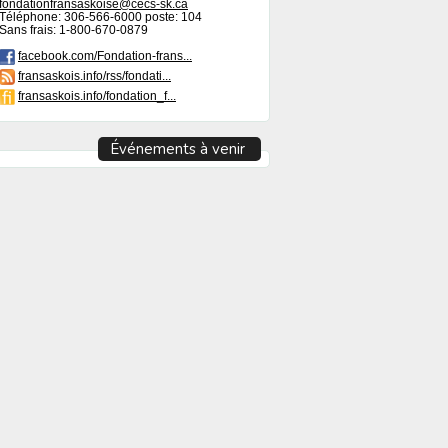
fondationfransaskoise@cecs-sk.ca
Téléphone: 306-566-6000 poste: 104
Sans frais: 1-800-670-0879
facebook.com/Fondation-frans...
fransaskois.info/rss/fondati...
fransaskois.info/fondation_f...
Événements à venir