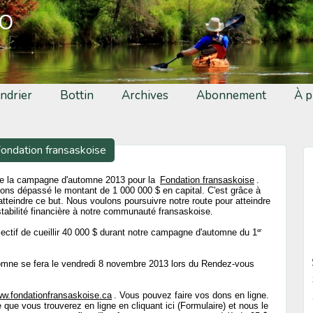
fo
ndrier
Bottin
Archives
Abonnement
À p
ndation fransaskoise
nce la campagne d'automne 2013 pour la
Fondation fransaskoise
.
vons dépassé le montant de 1 000 000 $ en capital. C'est grâce à
eindre ce but. Nous voulons poursuivre notre route pour atteindre
stabilité financière à notre communauté fransaskoise.
er
ectif de cueillir 40 000 $ durant notre campagne d'automne du 1
tomne se fera le vendredi 8 novembre 2013 lors du Rendez-vous
w.fondationfransaskoise.ca
. Vous pouvez faire vos dons en ligne.
que vous trouverez en ligne en cliquant ici (Formulaire) et nous le