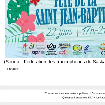
(Source:
Fédération des francophones de Sask
Partager:
•
D'où viennent les informations publiées
Comment est
•
Qu'est ce fransaskois.info?
Limitat