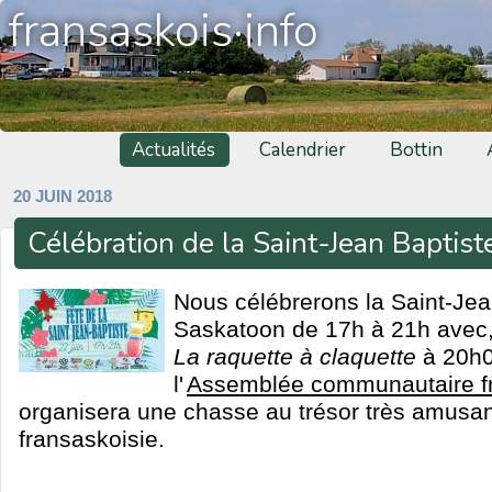
fransaskois·info
Actualités
Calendrier
Bottin
20 JUIN 2018
Célébration de la Saint-Jean Baptist
Nous célébrerons la Saint-Jean
Saskatoon de 17h à 21h avec,
La raquette à claquette
à 20h0
l'
Assemblée communautaire f
organisera une chasse au trésor très amusante
fransaskoisie.