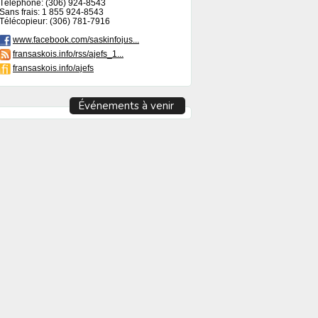
Téléphone: (306) 924-8543
Sans frais: 1 855 924-8543
Télécopieur: (306) 781-7916
www.facebook.com/saskinfojus...
fransaskois.info/rss/ajefs_1...
fransaskois.info/ajefs
Événements à venir