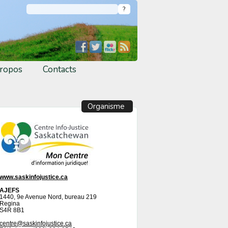
ropos
Contacts
Organisme
www.saskinfojustice.ca
AJEFS
1440, 9e Avenue Nord, bureau 219
Regina
S4R 8B1
centre@saskinfojustice.ca