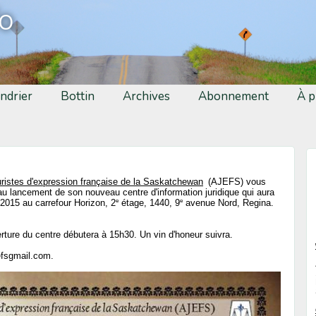
fo
ndrier
Bottin
Archives
Abonnement
À p
uristes d'expression française de la Saskatchewan
(AJEFS) vous
au lancement de son nouveau centre d'information juridique qui aura
e
e
 2015 au carrefour Horizon, 2
étage, 1440, 9
avenue Nord, Regina.
rture du centre débutera à 15h30. Un vin d'honeur suivra.
efsgmail.com.