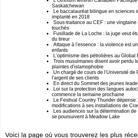
L'Omnium féminin Canadien Pacifique p
Saskatchewan
Le baccalauréat bilingue en sciences i
implanté en 2018
Sous-traitance au CEF : une vingtaine
touchés
Fusillade de La Loche : la juge veut ét
du tireur
Attaque à l'essence : la violence est un
enfants
L'optimisme des pétrolières au Globa
Trois musulmanes disent avoir perdu le
plaintes d'islamophobie
Un chargé de cours de l'Université de 
l'argent de ses clients
En direct du Sommet des jeunes leader
Loi sur la protection des langues autoc
commence la semaine prochaine
Le Festival Country Thunder dépense 
modifications à ses installations de Cr
Les audiences sur la détermination de 
se poursuivent à Meadow Lake
Voici la page où vous trouverez les plus réc