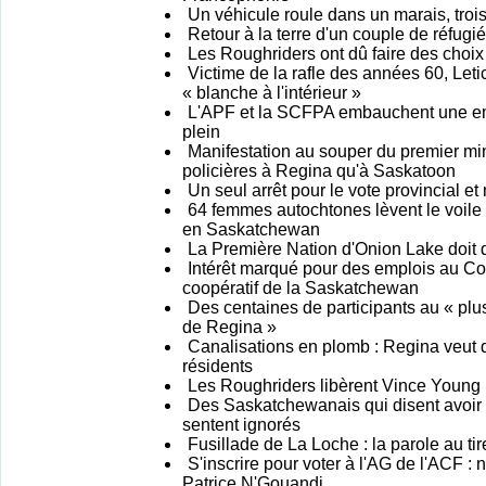
Un véhicule roule dans un marais, tro
Retour à la terre d'un couple de réfugi
Les Roughriders ont dû faire des choix d
Victime de la rafle des années 60, Leti
« blanche à l'intérieur »
L'APF et la SCFPA embauchent une 
plein
Manifestation au souper du premier min
policières à Regina qu'à Saskatoon
Un seul arrêt pour le vote provincial e
64 femmes autochtones lèvent le voile 
en Saskatchewan
La Première Nation d'Onion Lake doit d
Intérêt marqué pour des emplois au C
coopératif de la Saskatchewan
Des centaines de participants au « plus 
de Regina »
Canalisations en plomb : Regina veut di
résidents
Les Roughriders libèrent Vince Young
Des Saskatchewanais qui disent avoir
sentent ignorés
Fusillade de La Loche : la parole au tir
S'inscrire pour voter à l'AG de l'ACF : n
Patrice N'Gouandi