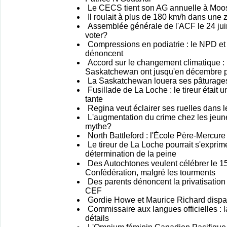
Le CECS tient son AG annuelle à Mo
Il roulait à plus de 180 km/h dans une 
Assemblée générale de l'ACF le 24 juin
voter?
Compressions en podiatrie : le NPD et
dénoncent
Accord sur le changement climatique : 
Saskatchewan ont jusqu'en décembre p
La Saskatchewan louera ses pâturages
Fusillade de La Loche : le tireur était
tante
Regina veut éclairer ses ruelles dans 
L'augmentation du crime chez les jeu
mythe?
North Battleford : l'École Père-Mercure
Le tireur de La Loche pourrait s'expri
détermination de la peine
Des Autochtones veulent célébrer le 1
Confédération, malgré les tourments
Des parents dénoncent la privatisatio
CEF
Gordie Howe et Maurice Richard dispa
Commissaire aux langues officielles : la
détails