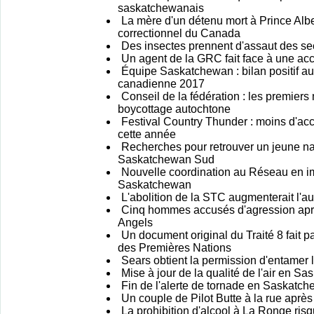
saskatchewanais
La mère d'un détenu mort à Prince Albe
correctionnel du Canada
Des insectes prennent d'assaut des s
Un agent de la GRC fait face à une ac
Équipe Saskatchewan : bilan positif a
canadienne 2017
Conseil de la fédération : les premiers
boycottage autochtone
Festival Country Thunder : moins d'ac
cette année
Recherches pour retrouver un jeune nag
Saskatchewan Sud
Nouvelle coordination au Réseau en i
Saskatchewan
L'abolition de la STC augmenterait l'a
Cinq hommes accusés d'agression aprè
Angels
Un document original du Traité 8 fait pa
des Premières Nations
Sears obtient la permission d'entamer l
Mise à jour de la qualité de l'air en S
Fin de l'alerte de tornade en Saskatc
Un couple de Pilot Butte à la rue après
La prohibition d'alcool à La Ronge risqu