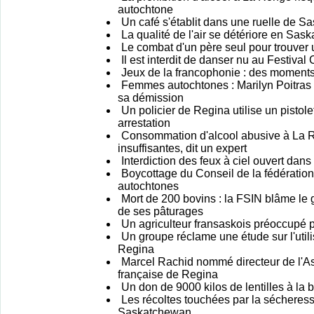
autochtone
Un café s'établit dans une ruelle de S
La qualité de l'air se détériore en Sa
Le combat d'un père seul pour trouver u
Il est interdit de danser nu au Festiva
Jeux de la francophonie : des moment
Femmes autochtones : Marilyn Poitras s
sa démission
Un policier de Regina utilise un pistole
arrestation
Consommation d'alcool abusive à La 
insuffisantes, dit un expert
Interdiction des feux à ciel ouvert dans
Boycottage du Conseil de la fédération 
autochtones
Mort de 200 bovins : la FSIN blâme le
de ses pâturages
Un agriculteur fransaskois préoccupé p
Un groupe réclame une étude sur l'utili
Regina
Marcel Rachid nommé directeur de l'A
française de Regina
Un don de 9000 kilos de lentilles à la
Les récoltes touchées par la sécheress
Saskatchewan