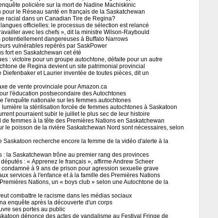
enquête policière sur la mort de Nadine Machiskinic
n pour le Réseau santé en français de la Saskatchewan
ge racial dans un Canadian Tire de Regina?
angues officielles: le processus de sélection est relancé
travailler avec les chefs », dit la ministre Wilson-Raybould
s potentiellement dangereuses à Buffalo Narrows
eurs vulnérables repérés par SaskPower
us fort en Saskatchewan cet été
es : victoire pour un groupe autochtone, défaite pour un autre
chtone de Regina devient un site patrimonial provincial
 Diefenbaker et Laurier inventée de toutes pièces, dit un
axe de vente provinciale pour Amazon.ca
our l'éducation postsecondaire des Autochtones
e l'enquête nationale sur les femmes autochtones
 lumière la stérilisation forcée de femmes autochtones à Saskatoon
rent pourraient subir le juillet le plus sec de leur histoire
 de femmes à la tête des Premières Nations en Saskatchewan
ur le poisson de la rivière Saskatchewan Nord sont nécessaires, selon
 Saskatoon recherche encore la femme de la vidéo d'alerte à la
s : la Saskatchewan trône au premier rang des provinces
s députés : « Apprenez le français », affirme Andrew Scheer
s condamné à 9 ans de prison pour agression sexuelle grave
aux services à l'enfance et à la famille des Premières Nations
remières Nations, un « boys club » selon une Autochtone de la
ut combattre le racisme dans les médias sociaux
na enquête après la découverte d'un corps
vre ses portes au public
skatoon dénonce des actes de vandalisme au Festival Fringe de