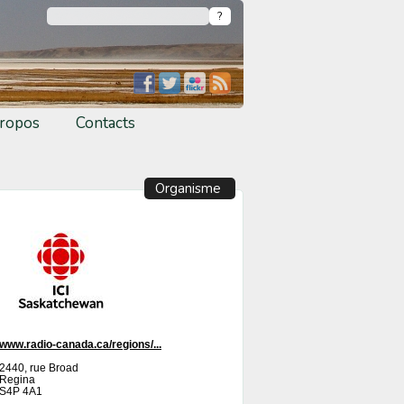
ropos
Contacts
Organisme
www.radio-canada.ca/regions/...
2440, rue Broad
Regina
S4P 4A1