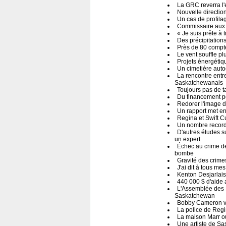
La GRC reverra l'
Nouvelle directio
Un cas de profila
Commissaire aux l
« Je suis prête à 
Des précipitation
Près de 80 compt
Le vent souffle pl
Projets énergétiqu
Un cimetière auto
La rencontre entre
Saskatchewanais
Toujours pas de t
Du financement p
Redorer l'image d
Un rapport met en
Regina et Swift Cur
Un nombre record
D'autres études s
un expert
Échec au crime de
bombe
Gravité des crime
J'ai dit à tous me
Kenton Desjarlai
440 000 $ d'aide 
L'Assemblée des P
Saskatchewan
Bobby Cameron ve
La police de Regi
La maison Marr ou
Une artiste de Sa