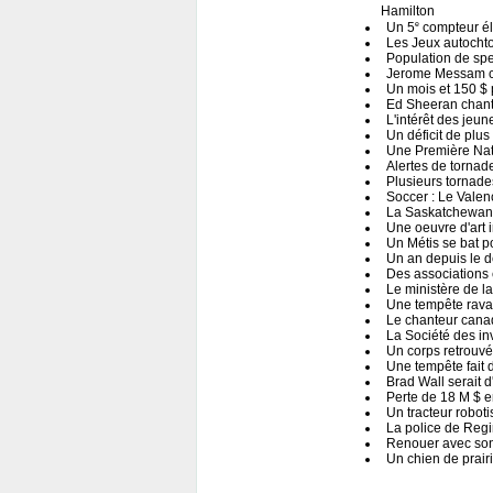
Hamilton
e
Un 5
compteur él
Les Jeux autochto
Population de sp
Jerome Messam c
Un mois et 150 $ 
Ed Sheeran chan
L'intérêt des jeu
Un déficit de plu
Une Première Nat
Alertes de tornad
Plusieurs tornad
Soccer : Le Valen
La Saskatchewan 
Une oeuvre d'art 
Un Métis se bat p
Un an depuis le 
Des associations 
Le ministère de la 
Une tempête rava
Le chanteur cana
La Société des in
Un corps retrouvé
Une tempête fait 
Brad Wall serait d
Perte de 18 M $ 
Un tracteur robotis
La police de Reg
Renouer avec son 
Un chien de prairi