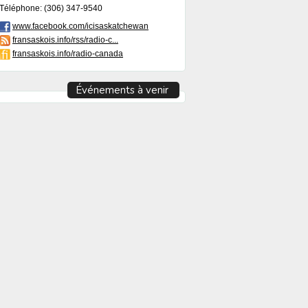
Téléphone: (306) 347-9540
www.facebook.com/icisaskatchewan
fransaskois.info/rss/radio-c...
fransaskois.info/radio-canada
Événements à venir