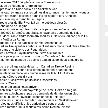
le scène 2017 fait place à quatre Fransaskois
 refuge de Regina à l'ordre du jour
pressions à l'aide sociale en Saskatchewan
saskatchewanaise sur les primes d'assurance maintenant en vigueur
ture après une descente dans les glissades d'eau Kenosee
eur électrique prend feu à Regina
route près de Big River fait un mort et deux blessés
le cénotaphe de Regina
e est inquiète pour les droits de la personne au Venezuela
200 000 $ l'année: une Saskatchewanaise demande de l'aide
e Machiskinic s'adressera aux médias sur la revue du cas par la GRC
la fierté à La Ronge
ge pour le juge fransaskois Omer Archambault
dian Tire ayant mis dehors un client autochtone n'est plus à l'emploi
le dans une victoire des Roughriders
 » arrêté à Lloydminster pour être allé trop loin
e le pays pour discuter du rôle du Canada à l'international
plaignent du manque de points d'eau au stade Mosaic, malgré la
tre le profilage racial devant un Canadian Tire de Regina
'origine mauricienne passionné de monnaie canadienne
maintenir en place les commissaires de l'ENFFADA divise
 Ferme célèbre ses dix ans
ables : SaskPower poursuit ses inspections
 dans l'Ouest
les premiers athlètes arrivent
chiskinic : appel au boycottage de l'hôtel Delta de Regina
femmes autochtones : pas de demande de démission en bloc
on au bulldozer avec deux personnes à l'intérieur
iratoires sur une autoroute : une première en Saskatchewan
logiques difficiles : les agriculteurs sous pression
rs giratoires : plus sécuritaires, selon Regina Bypass