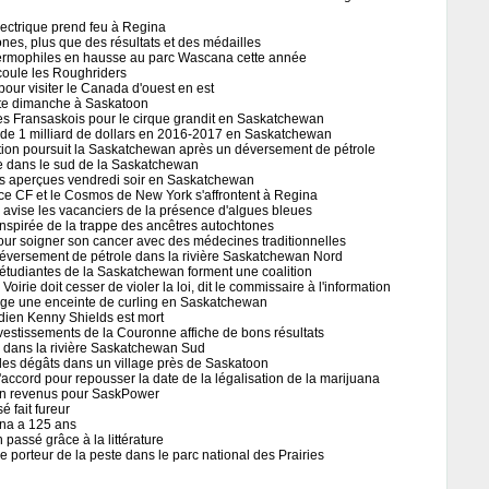
ectrique prend feu à Regina
nes, plus que des résultats et des médailles
ermophiles en hausse au parc Wascana cette année
oule les Roughriders
pour visiter le Canada d'ouest en est
te dimanche à Saskatoon
nes Fransaskois pour le cirque grandit en Saskatchewan
s de 1 milliard de dollars en 2016-2017 en Saskatchewan
ion poursuit la Saskatchewan après un déversement de pétrole
e dans le sud de la Saskatchewan
es aperçues vendredi soir en Saskatchewan
ce CF et le Cosmos de New York s'affrontent à Regina
avise les vacanciers de la présence d'algues bleues
inspirée de la trappe des ancêtres autochtones
our soigner son cancer avec des médecines traditionnelles
déversement de pétrole dans la rivière Saskatchewan Nord
étudiantes de la Saskatchewan forment une coalition
Voirie doit cesser de violer la loi, dit le commissaire à l'information
ge une enceinte de curling en Saskatchewan
dien Kenny Shields est mort
vestissements de la Couronne affiche de bons résultats
 dans la rivière Saskatchewan Sud
des dégâts dans un village près de Saskatoon
'accord pour repousser la date de la légalisation de la marijuana
en revenus pour SaskPower
é fait fureur
ina a 125 ans
passé grâce à la littérature
e porteur de la peste dans le parc national des Prairies