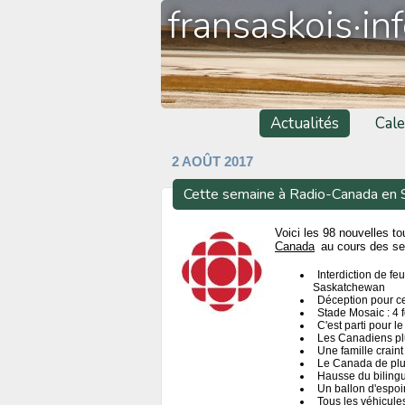
fransaskois·in
Actualités
Cale
2 AOÛT 2017
Cette semaine à Radio-Canada en
Voici les 98 nouvelles t
Canada
au cours des sep
Interdiction de fe
Saskatchewan
Déception pour ce
Stade Mosaic : 4 
C'est parti pour 
Les Canadiens pl
Une famille crain
Le Canada de plus
Hausse du biling
Un ballon d'espoi
Tous les véhicule