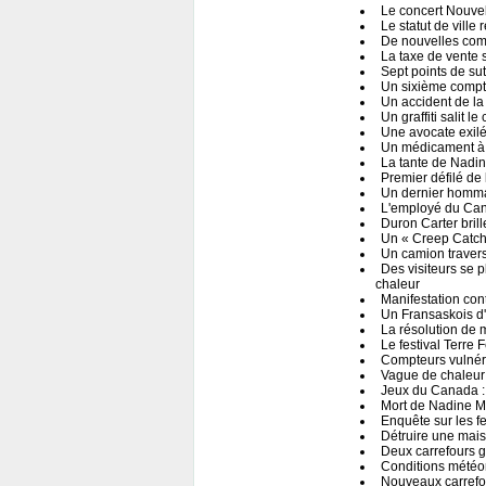
Le concert Nouvel
Le statut de ville
De nouvelles com
La taxe de vente 
Sept points de su
Un sixième compt
Un accident de la 
Un graffiti salit 
Une avocate exilé
Un médicament à 
La tante de Nadin
Premier défilé de 
Un dernier homma
L'employé du Cana
Duron Carter bril
Un « Creep Catcher
Un camion travers
Des visiteurs se 
chaleur
Manifestation con
Un Fransaskois d
La résolution de 
Le festival Terre
Compteurs vulnér
Vague de chaleur
Jeux du Canada : 
Mort de Nadine Ma
Enquête sur les 
Détruire une mais
Deux carrefours g
Conditions météoro
Nouveaux carrefou