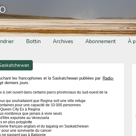
fo
ndrier
Bottin
Archives
Abonnement
À p
 Saskatchewan
ouchant les francophones et la Saskatchewan publiées par
Radio-
t derniers jours.
ux à ciel ouvert dans certains parcs provinciaux du sud-ouest de la
ux qui souhaitaient que Regina soit une ville refuge
fontaines pour une capacité de 33 000 personnes
le Queen City Ex à Regina
us nombreux que jamais à vivre seuls
t d'être expulsée au Venezuela
 en plus polyglotte
uisme français-anglais et du tagalog en Saskatchewan
r pour une survivante du cancer
s ne passent pas à Balgonie