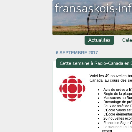
fransaskois·in
Actualités
Cale
6 SEPTEMBRE 2017
Cette semaine à Radio-Canada en
Voici les 49 nouvelles t
Canada
au cours des sep
Avis de grève à 
Régie de la plaqu
Massacres au Buru
Davantage de pré
Feux de forêt de
L'École Valois es
L'École élémenta
20 nouvelles éco
Françoise Sigur-Cl
Le tueur de La Lo
expert