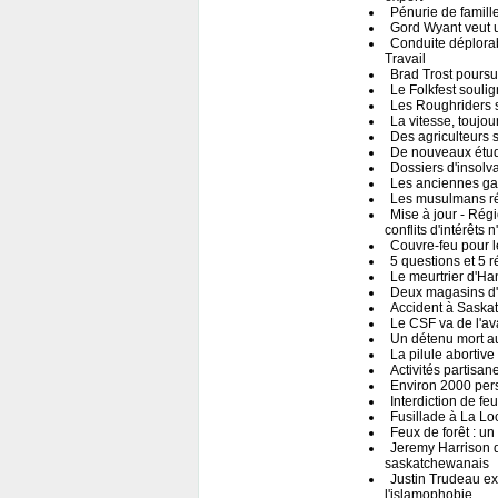
Pénurie de famille
Gord Wyant veut u
Conduite déplorab
Travail
Brad Trost poursui
Le Folkfest soulig
Les Roughriders 
La vitesse, toujo
Des agriculteurs s
De nouveaux étudi
Dossiers d'insolv
Les anciennes ga
Les musulmans rég
Mise à jour - Rég
conflits d'intérêts
Couvre-feu pour l
5 questions et 5 
Le meurtrier d'Ha
Deux magasins d'
Accident à Saskat
Le CSF va de l'ava
Un détenu mort a
La pilule abortiv
Activités partisa
Environ 2000 pers
Interdiction de f
Fusillade à La Lo
Feux de forêt : u
Jeremy Harrison qu
saskatchewanais
Justin Trudeau ex
l'islamophobie