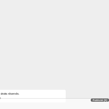
 droits réservés.
s
Publicité [X]