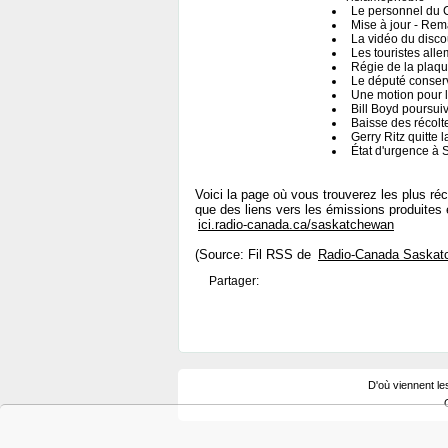
Le personnel du C
Mise à jour - Rem
La vidéo du disco
Les touristes all
Régie de la plaqu
Le député conserva
Une motion pour lu
Bill Boyd poursui
Baisse des récol
Gerry Ritz quitte l
État d'urgence à
Voici la page où vous trouverez les plus r
que des liens vers les émissions produite
ici.radio-canada.ca/saskatchewan
(Source: Fil RSS de
Radio-Canada Saskat
Partager:
D'où viennent le