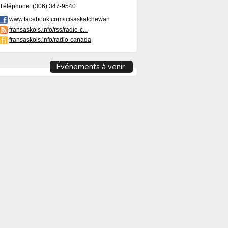
Téléphone: (306) 347-9540
www.facebook.com/icisaskatchewan
fransaskois.info/rss/radio-c...
fransaskois.info/radio-canada
Événements à venir