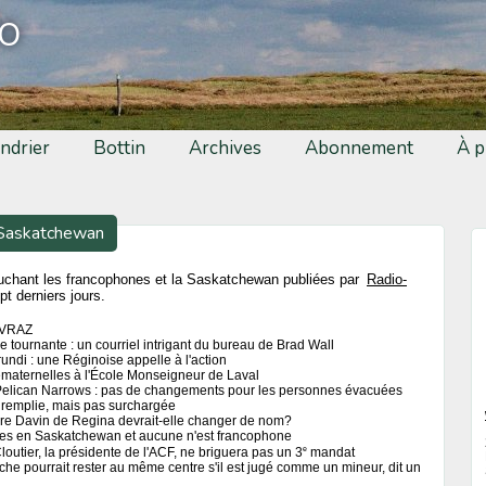
fo
ndrier
Bottin
Archives
Abonnement
À p
 Saskatchewan
ouchant les francophones et la Saskatchewan publiées par
Radio-
t derniers jours.
EVRAZ
e tournante : un courriel intrigant du bureau de Brad Wall
ndi : une Réginoise appelle à l'action
maternelles à l'École Monseigneur de Laval
 Pelican Narrows : pas de changements pour les personnes évacuées
t remplie, mais pas surchargée
ire Davin de Regina devrait-elle changer de nom?
les en Saskatchewan et aucune n'est francophone
e
outier, la présidente de l'ACF, ne briguera pas un 3
mandat
che pourrait rester au même centre s'il est jugé comme un mineur, dit un