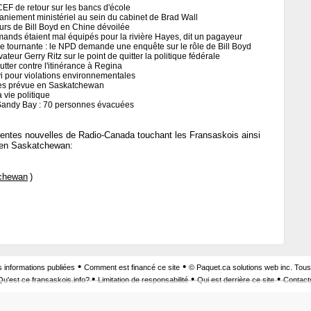
EF de retour sur les bancs d'école
aniement ministériel au sein du cabinet de Brad Wall
urs de Bill Boyd en Chine dévoilée
emands étaient mal équipés pour la rivière Hayes, dit un pagayeur
e tournante : le NPD demande une enquête sur le rôle de Bill Boyd
teur Gerry Ritz sur le point de quitter la politique fédérale
tter contre l'itinérance à Regina
vi pour violations environnementales
tes prévue en Saskatchewan
a vie politique
 Sandy Bay : 70 personnes évacuées
écentes nouvelles de Radio-Canada touchant les Fransaskois ainsi
s en Saskatchewan:
chewan
)
•
•
s informations publiées
Comment est financé ce site
© Paquet.ca solutions web inc. Tous
•
•
•
Qu'est ce fransaskois.info?
Limitation de responsabilité
Qui est derrière ce site
Contact