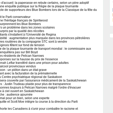
 d'accueil: la paperasse en rebute certains, selon un père adoptif
ne enquête publique sur la Régie de la plaque tournante
le de supporteurs des Blue Bombers lors de la Classique de la fête du
t le Parti conservateur
ne l'héritage français de Spiritwood
surprennent les Blue Bombers
urs un problème dans les zones scolaires
urpris par la qualité des récoltes
ants s'installent à l'Université de Regina
abilité : augmentation plus marquée dans les provinces pétrolières
res routières de la compagnie STC sont à vendre
inois fêtent sur fond de tension
ie de la plaque tournante de transport mondial : le commissaire aux
 n'enquêtera pas sur Bill Boyd
es résidents de Pelican Narrows
réponses sur la hausse du prix de l'essence
nnah Leflar transféré dans une prison pour adultes
alcool provinciaux vendus
oon : un piéton dans un état grave
nt avec la facturation de la prématernelle
u Centre psychiatrique régional de Saskatoon
e sera couverte par l'assurance médicament de la Saskatchewan
nes : Justin Trudeau plaide pour plus de transparence
onnes toujours à Pelican Narrows malgré l'ordre d'évacuer
eux à ciel ouvert en Saskatchewan
che : audience ajournée
n mal pour un bien, selon une experte
itte et Scott Moe intègre la course à la direction du Parti
horte les Canadiens à s'unir pour combattre le racisme et