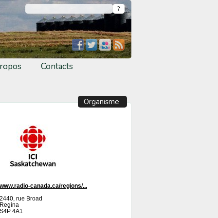
ropos
Contacts
Organisme
www.radio-canada.ca/regions/...
2440, rue Broad
Regina
S4P 4A1