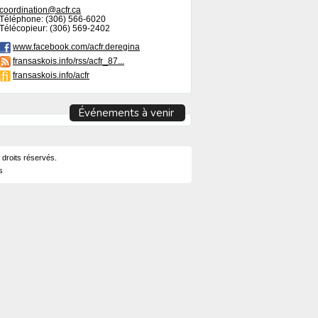
coordination@acfr.ca
Téléphone: (306) 566-6020
Télécopieur: (306) 569-2402
www.facebook.com/acfr.deregina
fransaskois.info/rss/acfr_87...
fransaskois.info/acfr
Événements à venir
 droits réservés.
s