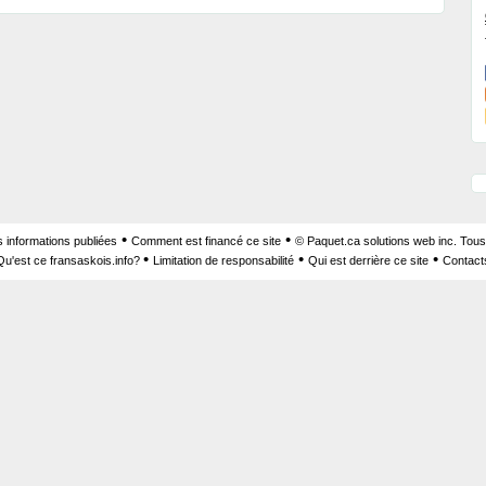
•
•
s informations publiées
Comment est financé ce site
© Paquet.ca solutions web inc. Tous
•
•
•
Qu'est ce fransaskois.info?
Limitation de responsabilité
Qui est derrière ce site
Contact