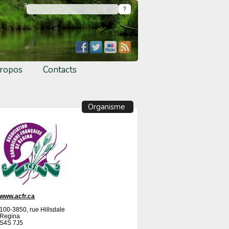
ropos
Contacts
Organisme
www.acfr.ca
100-3850, rue Hillsdale
Regina
S4S 7J5