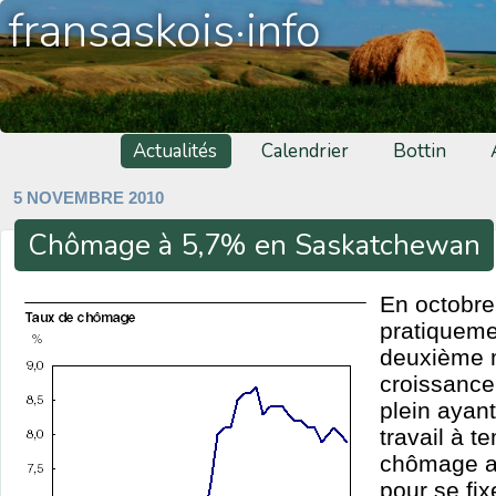
fransaskois·info
Actualités
Calendrier
Bottin
5 NOVEMBRE 2010
Chômage à 5,7% en Saskatchewan
En octobre,
pratiqueme
deuxième m
croissance
plein ayant
travail à t
chômage a
pour se fix