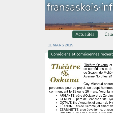
fransaskois·in
Actualités
Cale
11 MARS 2015
Comédiens et comédiennes recher
Théâtre Oskana
et 
de comédiens et de 
de Scapin de Molière
Avenue Nord les 24 e
Guy Michaud assurer
personnes pour ce projet, soit sept hommes 
commençant le 19 ou le 26 mars. Voici la l
ARGANTE, père d'Octave et de Zerbin
GÉRONTE, père de Léandre et de Hyac
OCTAVE, fils d'Argante, et amant de H
LÉANDRE, fils de Géronte, et amant d
ZERBINETTE, crue égyptienne, et recon