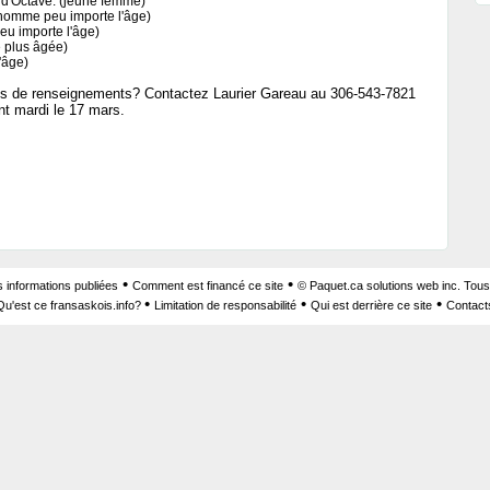
 d'Octave. (jeune femme)
(homme peu importe l'âge)
u importe l'âge)
 plus âgée)
'âge)
lus de renseignements? Contactez Laurier Gareau au 306-543-7821
t mardi le 17 mars.
•
•
s informations publiées
Comment est financé ce site
© Paquet.ca solutions web inc. Tous
•
•
•
Qu'est ce fransaskois.info?
Limitation de responsabilité
Qui est derrière ce site
Contact