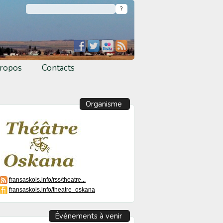
ropos
Contacts
Organisme
fransaskois.info/rss/theatre...
fransaskois.info/theatre_oskana
Événements à venir