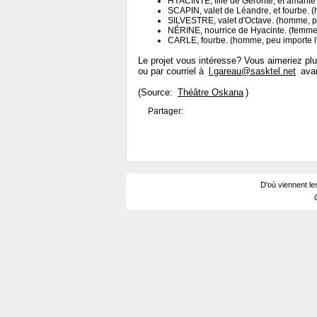
HYACINTE, fille de Géronte, et amante
SCAPIN, valet de Léandre, et fourbe. 
SILVESTRE, valet d'Octave. (homme, pe
NÉRINE, nourrice de Hyacinte. (femme
CARLE, fourbe. (homme, peu importe l
Le projet vous intéresse? Vous aimeriez p
ou par courriel à
l.gareau@sasktel.net
avan
(Source:
Théâtre Oskana
)
Partager:
D'où viennent le