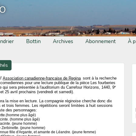
fo
ndrier
Bottin
Archives
Abonnement
À p
chés
l'
Association canadienne-française de Regina
sont à la recherche
comediennes pour une lecture publique de la pièce Les fourberies
e
 qui sera présentée à l'auditorium du Carrefour Horizons, 1440, 9
t 25 avril prochains (vendredi et samedi).
a la mise en lecture. La compagnie réginoise cherche donc dix
et trois femmes. Les répétitions seront limitées à huit sessions
iste des personnages:
ette.(homme plus âgé)
inte. (homme plus âgé)
yacinte. (jeune homme)
e Zerbinette. (jeune homme)
nue fille d'Argante, et amante de Léandre. (jeune femme)