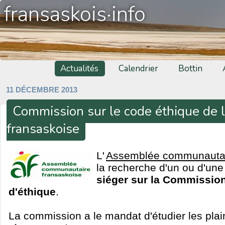
fransaskois·info
Actualités
Calendrier
Bottin
11 DÉCEMBRE 2013
Commission sur le code éthique de
fransaskoise
L'
Assemblée communautai
la recherche d'un ou d'un
siéger sur la Commission
d'éthique
.
La commission a le mandat d'étudier les pla