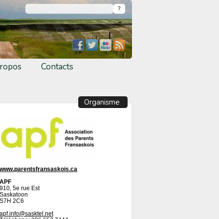
ropos
Contacts
Organisme
www.parentsfransaskois.ca
APF
910, 5e rue Est
Saskatoon
S7H 2C6
apf.info@sasktel.net