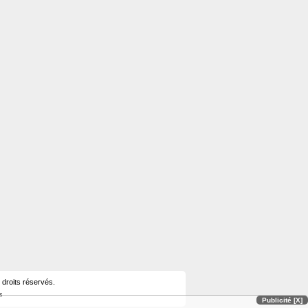
 droits réservés.
s
Publicité [X]