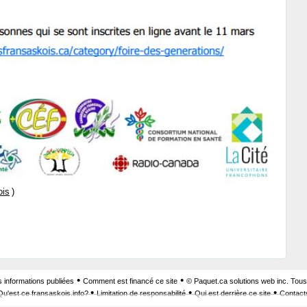
ois
)
•
•
s informations publiées
Comment est financé ce site
© Paquet.ca solutions web inc. Tous
•
•
•
Qu'est ce fransaskois.info?
Limitation de responsabilité
Qui est derrière ce site
Contact