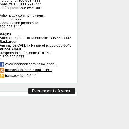
Téléphone: 306.653.7444
Sans frais: 1.800.653.7444
Télécopieur: 306.653.7001
Adjoint aux communications:
306.537.0799
Coordination provinciale:
306.653.7446
Regina
Animateur CAFE-la Ritournelle: 306.653.7446
Saskatoon
Animatrice CAFE la Passerelle: 306.653.8643
Prince Albert
Responsable du Centre CRÉPE:
1.800.265.9277
www.facebook.com/Association...
fransaskois.info/rss/apf_109...
fransaskois.info/apf
Événements à venir