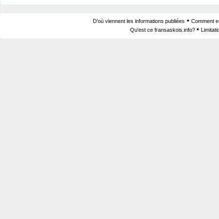
•
D'où viennent les informations publiées
Comment est
•
Qu'est ce fransaskois.info?
Limitat