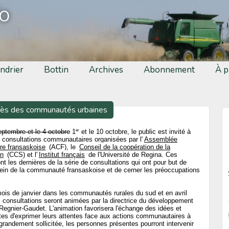
fo
ndrier
Bottin
Archives
Abonnement
À p
rès des communautés urbaines
er
eptembre et le 4 octobre
1
et le 10 octobre, le public est invité à
x consultations communautaires organisées par l'
Assemblée
e fransaskoise
(ACF), le
Conseil de la coopération de la
n
(CCS) et l'
Institut français
de l'Université de Regina. Ces
nt les dernières de la série de consultations qui ont pour but de
sein de la communauté fransaskoise et de cerner les préoccupations
mois de janvier dans les communautés rurales du sud et en avril
consultations seront animées par la directrice du développement
gnier-Gaudet. L'animation favorisera l'échange des idées et
ntes d'exprimer leurs attentes face aux actions communautaires à
grandement sollicitée, les personnes présentes pourront intervenir