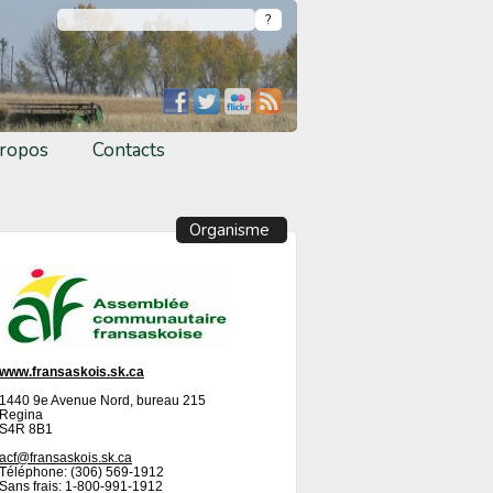
ropos
Contacts
Organisme
www.fransaskois.sk.ca
1440 9e Avenue Nord, bureau 215
Regina
S4R 8B1
acf@fransaskois.sk.ca
Téléphone: (306) 569-1912
Sans frais: 1-800-991-1912