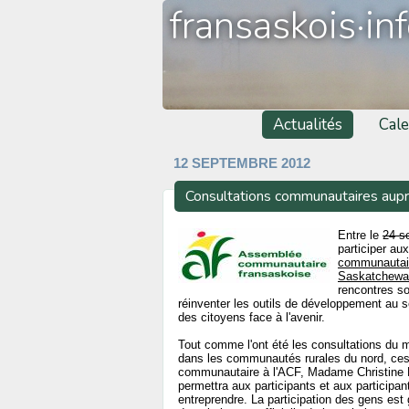
fransaskois·in
Actualités
Cale
12 SEPTEMBRE 2012
Consultations communautaires aup
Entre le
24 s
participer au
communautair
Saskatchewa
rencontres so
réinventer les outils de développement au 
des citoyens face à l'avenir.
Tout comme l'ont été les consultations du 
dans les communautés rurales du nord, ces 
communautaire à l'ACF, Madame Christine Re
permettra aux participants et aux participa
entreprendre. La participation des gens est 