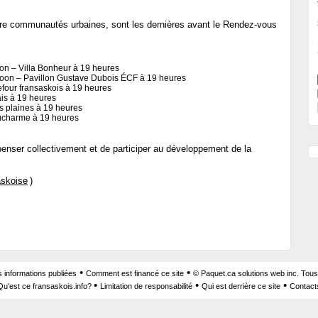
atre communautés urbaines, sont les dernières avant le Rendez-vous
on – Villa Bonheur à 19 heures
oon – Pavillon Gustave Dubois ÉCF à 19 heures
refour fransaskois à 19 heures
ais à 19 heures
s plaines à 19 heures
ucharme à 19 heures
penser collectivement et de participer au développement de la
skoise
)
•
•
s informations publiées
Comment est financé ce site
© Paquet.ca solutions web inc. Tous
•
•
•
Qu'est ce fransaskois.info?
Limitation de responsabilité
Qui est derrière ce site
Contact