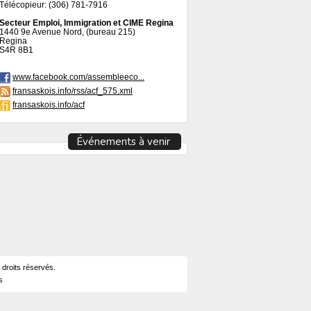
Télécopieur: (306) 781-7916
Secteur Emploi, Immigration et CIME Regina
1440 9e Avenue Nord, (bureau 215)
Regina
S4R 8B1
www.facebook.com/assembleeco...
fransaskois.info/rss/acf_575.xml
fransaskois.info/acf
Événements à venir
 droits réservés.
s