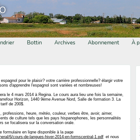
fo
ndrier
Bottin
Archives
Abonnement
À p
pagnol pour le plaisir? votre carrière professionnelle? élargir votre
aisons d'apprendre l'espagnol sont variées et nombreuses!
era le 4 mars 2014 à Regina. Le cours aura lieu une fois la semaine,
rrefour Horizon, 1440 9ème Avenue Nord, Salle de formation 3. La
tarif de 200$.
s, professions, heure, météo, couleur, verbes être, avoir, aimer,
ments de culture tels que les pays hispanophones, les personnalités
urs se focalisera sur la conversation orale.
le formulaire en ligne disponible à la page
eral/6/cours-de-langues-hiver-2014-en-formscentral-1.pdf
et nous