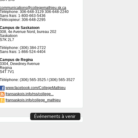
communications@collegemathieu.sk.ca
Téléphone: 306-648-3129 306-648-2240
Sans frais: 1-800-663-5436
Télécopieur: 306-648-2295
Campus de Saskatoon
308, 4e Avenue Nord, bureau 202
Saskatoon
S7K 2L7
Téléphone: (306) 384-2722
Sans frais: 1-866-524-4404
Campus de Regina
3304, Dewdney Avenue
Regina
S4T 7V1
Téléphone: (306) 565-3525 / (306) 565-3527
www.facebook.com/CollegeMathieu
fransaskois.info/rss/college...
fransaskois.info/college_mathieu
Événements à venir