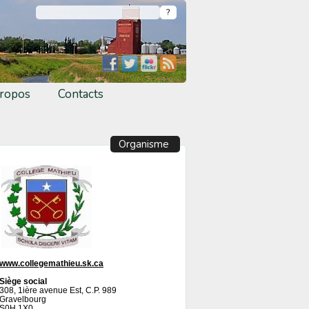
ropos
Contacts
Organisme
www.collegemathieu.sk.ca
Siège social
308, 1ière avenue Est, C.P. 989
Gravelbourg
S0H 1X0