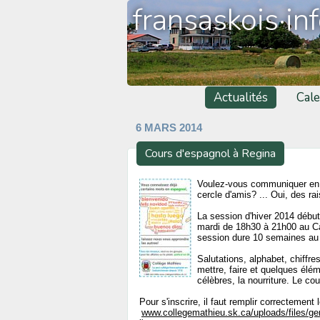
fransaskois·in
Actualités
Cale
6 MARS 2014
Cours d'espagnol à Regina
Voulez-vous communiquer en es
cercle d'amis? ... Oui, des r
La session d'hiver 2014 début
mardi de 18h30 à 21h00 au Ca
session dure 10 semaines au 
Salutations, alphabet, chiffre
mettre, faire et quelques élé
célèbres, la nourriture. Le co
Pour s'inscrire, il faut remplir correctement 
www.collegemathieu.sk.ca/uploads/files/gen