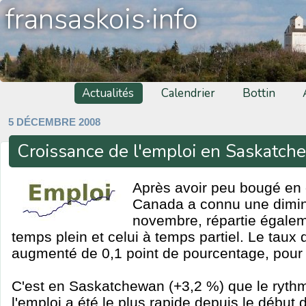
fransaskois·info
Actualités
Calendrier
Bottin
5 DÉCEMBRE 2008
Croissance de l'emploi en Saskatch
Après avoir peu bougé en 
Canada a connu une dimin
novembre, répartie égaleme
temps plein et celui à temps partiel. Le tau
augmenté de 0,1 point de pourcentage, pour 
C'est en Saskatchewan (+3,2 %) que le ryth
l'emploi a été le plus rapide depuis le début 