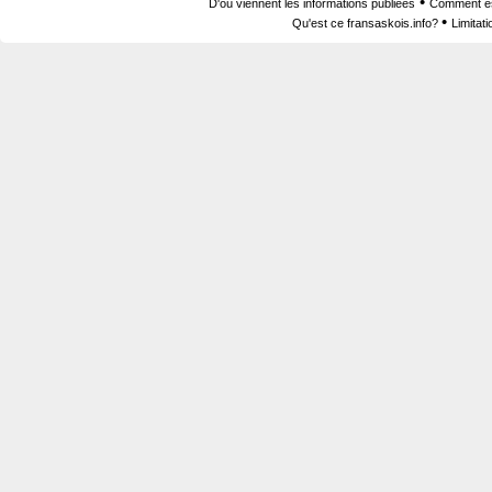
•
D'où viennent les informations publiées
Comment est
•
Qu'est ce fransaskois.info?
Limitat