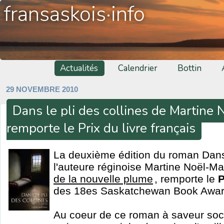
fransaskois·info
Actualités
Calendrier
Bottin
29 NOVEMBRE 2010
Dans le pli des collines de Martin
remporte le Prix du livre français
La deuxième édition du roman Dans 
l'auteure réginoise Martine Noël-M
de la nouvelle plume
, remporte le
P
des 18es Saskatchewan Book Awar
Au coeur de ce roman à saveur soci