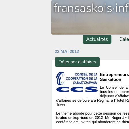
fransaskois·in
Actualités
Cale
22 MAI 2012
Déjeuner d'affaires
Entrepreneurs
Saskatoon
Le
Conseil de la
tous les entrepre
déjeuner d'affaire
d'affaires se déroulera à Regina, à l'Hôte
Town.
Le thème abordé pour cette session de rés
toutes entreprises en 2012
. Me Roger JF L
conférenciers invités qui aborderont ce thèm