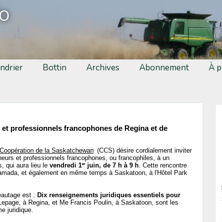
fo
ndrier
Bottin
Archives
Abonnement
À p
 et professionnels francophones de Regina et de
 Coopération de la Saskatchewan
(CCS) désire cordialement inviter
neurs et professionnels francophones, ou francophiles, à un
er
s, qui aura lieu le
vendredi 1
juin, de 7 h à 9 h
. Cette rencontre
l Ramada, et également en même temps à Saskatoon, à l'Hôtel Park
eautage est :
Dix renseignements juridiques essentiels pour
epage, à Regina, et Me Francis Poulin, à Saskatoon, sont les
e juridique.