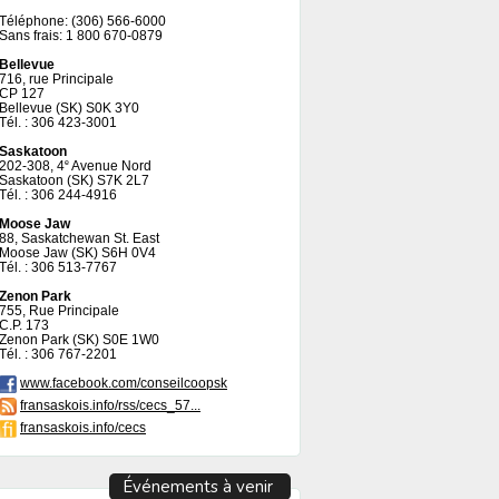
Téléphone: (306) 566-6000
Sans frais: 1 800 670-0879
Bellevue
716, rue Principale
CP 127
Bellevue (SK) S0K 3Y0
Tél. : 306 423-3001
Saskatoon
202-308, 4
Avenue Nord
e
Saskatoon (SK) S7K 2L7
Tél. : 306 244-4916
Moose Jaw
88, Saskatchewan St. East
Moose Jaw (SK) S6H 0V4
Tél. : 306 513-7767
Zenon Park
755, Rue Principale
C.P. 173
Zenon Park (SK) S0E 1W0
Tél. : 306 767-2201
www.facebook.com/conseilcoopsk
fransaskois.info/rss/cecs_57...
fransaskois.info/cecs
Événements à venir