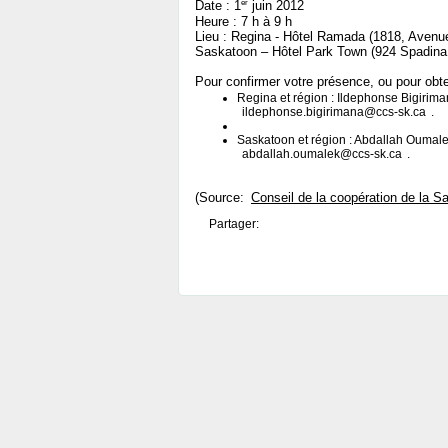
er
Date : 1
juin 2012
Heure : 7 h à 9 h
Lieu : Regina - Hôtel Ramada (1818, Avenue
Saskatoon – Hôtel Park Town (924 Spadina
Pour confirmer votre présence, ou pour obten
Regina et région : Ildephonse Bigirima
ildephonse.bigirimana@ccs-sk.ca
.
Saskatoon et région : Abdallah Oumale
abdallah.oumalek@ccs-sk.ca
.
(Source:
Conseil de la coopération de la 
Partager: