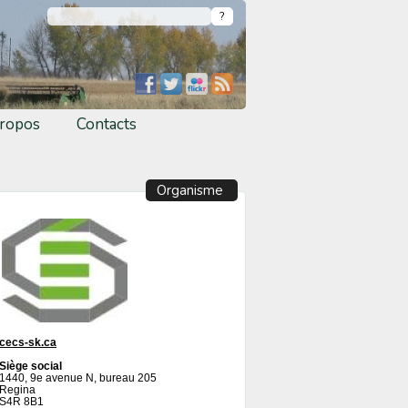
ropos
Contacts
Organisme
cecs-sk.ca
Siège social
1440, 9e avenue N, bureau 205
Regina
S4R 8B1