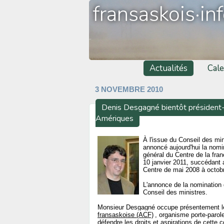
fransaskois·in
Actualités
Cale
3 NOVEMBRE 2010
Denis Desgagné bientôt président-d
Amériques
À l'issue du Conseil des m
annoncé aujourd'hui la nomi
général du Centre de la fra
10 janvier 2011, succédant a
Centre de mai 2008 à octob
L'annonce de la nomination
Conseil des ministres.
Monsieur Desgagné occupe présentement le p
fransaskoise (ACF)
, organisme porte-parol
défendre les droits et aspirations de cette