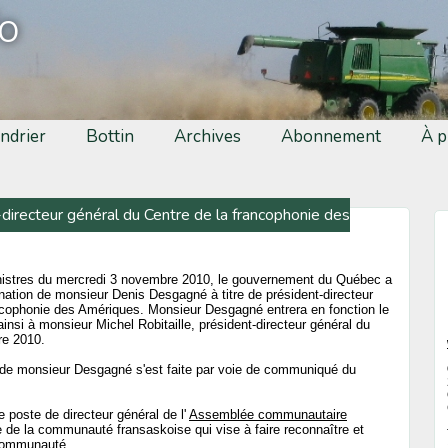
fo
ndrier
Bottin
Archives
Abonnement
À p
irecteur général du Centre de la francophonie des
inistres du mercredi 3 novembre 2010, le gouvernement du Québec a
nation de monsieur Denis Desgagné à titre de président-directeur
ncophonie des Amériques. Monsieur Desgagné entrera en fonction le
insi à monsieur Michel Robitaille, président-directeur général du
re 2010.
 de monsieur Desgagné s'est faite par voie de communiqué du
oste de directeur général de l'
Assemblée communautaire
e de la communauté fransaskoise qui vise à faire reconnaître et
 communauté.