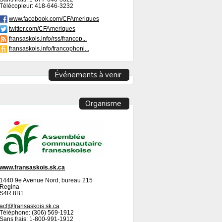
Télécopieur: 418-646-3232
www.facebook.com/CFAmeriques
twitter.com/CFAmeriques
fransaskois.info/rss/francop...
fransaskois.info/francophoni...
Événements à venir
Organisme
www.fransaskois.sk.ca
1440 9e Avenue Nord, bureau 215
Regina
S4R 8B1
acf@fransaskois.sk.ca
Téléphone: (306) 569-1912
Sans frais: 1-800-991-1912