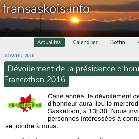
fransaskois·info
Actualités
Calendrier
Bottin
18 AVRIL 2016
Dévoilement de la présidence d'hon
Francothon 2016
Cette année, le dévoilement d
d'honneur aura lieu le mercredi
Saskatoon, à 13h30. Nous invi
personnes intéressées à conna
se joindre à nous.