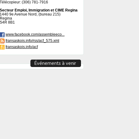
Télécopieur: (306) 781-7916
Secteur Emploi, Immigration et CIME Regina
1440 9e Avenue Nord, (bureau 215)
Regina
S4R 8B1
www.facebook.com/assembleeco...
fransaskois.info/rss/acf_575.xml
fransaskois.info/acf
Événements à venir