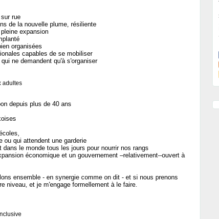
sur rue
ns de la nouvelle plume, résiliente
 pleine expansion
mplanté
bien organisées
ionales capables de se mobiliser
ui ne demandent qu'à s'organiser
x adultes
 bon depuis plus de 40 ans
koises
écoles,
 ou qui attendent une garderie
 dans le monde tous les jours pour nourrir nos rangs
xpansion économique et un gouvernement –relativement--ouvert à
llons ensemble - en synergie comme on dit - et si nous prenons
e niveau, et je m'engage formellement à le faire.
nclusive