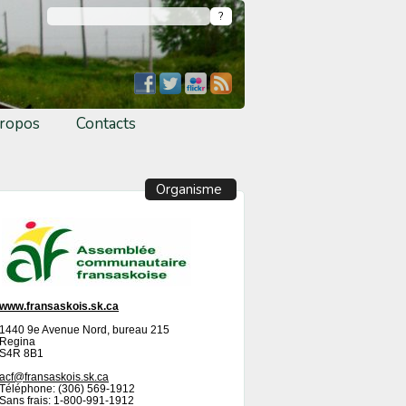
ropos
Contacts
Organisme
www.fransaskois.sk.ca
1440 9e Avenue Nord, bureau 215
Regina
S4R 8B1
acf@fransaskois.sk.ca
Téléphone: (306) 569-1912
Sans frais: 1-800-991-1912