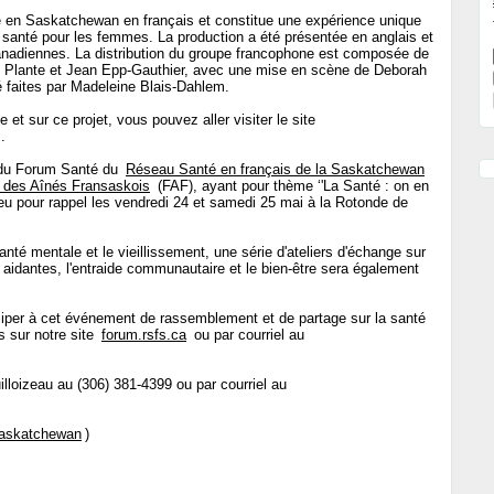
que en Saskatchewan en français et constitue une expérience unique
e santé pour les femmes. La production a été présentée en anglais et
canadiennes. La distribution du groupe francophone est composée de
ne Plante et Jean Epp-Gauthier, avec une mise en scène de Deborah
té faites par Madeleine Blais-Dahlem.
et sur ce projet, vous pouvez aller visiter le site
.
 du Forum Santé du
Réseau Santé en français de la Saskatchewan
 des Aînés Fransaskois
(FAF), ayant pour thème ‘'La Santé : on en
 lieu pour rappel les vendredi 24 et samedi 25 mai à la Rotonde de
anté mentale et le vieillissement, une série d'ateliers d'échange sur
aidantes, l'entraide communautaire et le bien-être sera également
iciper à cet événement de rassemblement et de partage sur la santé
s sur notre site
forum.rsfs.ca
ou par courriel au
illoizeau au (306) 381-4399 ou par courriel au
Saskatchewan
)