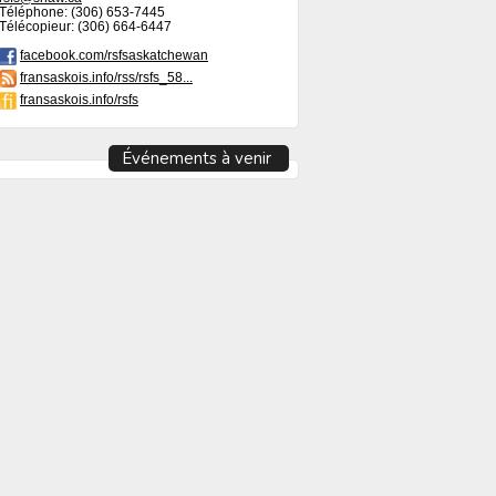
Téléphone: (306) 653-7445
Télécopieur: (306) 664-6447
facebook.com/rsfsaskatchewan
fransaskois.info/rss/rsfs_58...
fransaskois.info/rsfs
Événements à venir