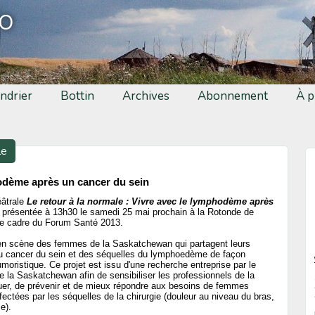
fo
ndrier
Bottin
Archives
Abonnement
À p
le
odème après un cancer du sein
éâtrale
Le retour à la normale : Vivre avec le lymphodème après
 présentée à 13h30 le samedi 25 mai prochain à la Rotonde de
e cadre du Forum Santé 2013.
 en scène des femmes de la Saskatchewan qui partagent leurs
u cancer du sein et des séquelles du lymphoedème de façon
moristique. Ce projet est issu d'une recherche entreprise par le
e la Saskatchewan afin de sensibiliser les professionnels de la
uquer, de prévenir et de mieux répondre aux besoins de femmes
fectées par les séquelles de la chirurgie (douleur au niveau du bras,
e).