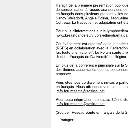
Il s'agit de la première présentation publi
de sensibilisation à l'accès aux services d
en français dans plusieurs grandes villes 
Nancy Weisdorff, Angèle Poirier, Jacqueli
Cottreau. La traduction et adaptation ont é
Pour plus d'informations sur le lymphoedème 
www.breastcancersurvivors-ethnodrama.ca
Cet événement est organisé dans le cadre
(RSFS) en collaboration avec la
Fédération
fait toute une histoire!''. Le Forum santé a
l'Institut Français de l'Université de Régina.
En plus de la conférence principale sur la S
des thèmes aussi variés que les personnes 
proposée.
Vous êtes tous cordialement invités à part
en français. Nous attendons vos inscription
rsfs.forumsante@sasktel.net
.
Pour toute information, contactez Céline Gu
rsfs.forumsante@sasktel.net
.
(Source:
Réseau Santé en français de la 
Partager: