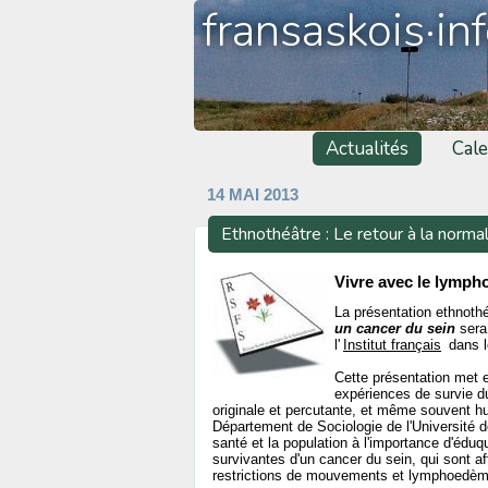
fransaskois·in
Actualités
Cale
14 MAI 2013
Ethnothéâtre : Le retour à la norma
Vivre avec le lymph
La présentation ethnoth
un cancer du sein
sera
l'
Institut français
dans l
Cette présentation met
expériences de survie d
originale et percutante, et même souvent hu
Département de Sociologie de l'Université d
santé et la population à l'importance d'éd
survivantes d'un cancer du sein, qui sont af
restrictions de mouvements et lymphoedèm