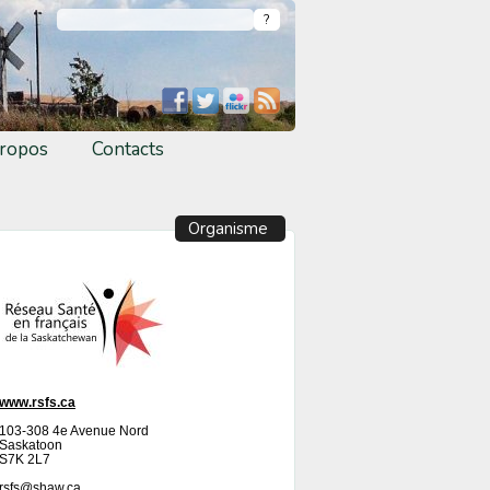
ropos
Contacts
Organisme
www.rsfs.ca
103-308 4e Avenue Nord
Saskatoon
S7K 2L7
rsfs@shaw.ca