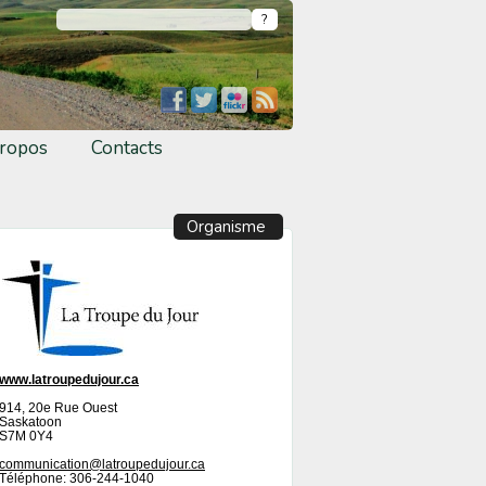
ropos
Contacts
Organisme
www.latroupedujour.ca
914, 20e Rue Ouest
Saskatoon
S7M 0Y4
communication@latroupedujour.ca
Téléphone: 306-244-1040