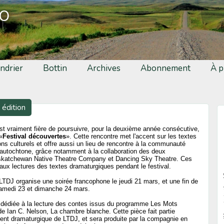
fo
ndrier
Bottin
Archives
Abonnement
À p
 édition
t vraiment fière de poursuivre, pour la deuxième année consécutive,
«
Festival découvertes
». Cette rencontre met l'accent sur les textes
zons culturels et offre aussi un lieu de rencontre à la communauté
autochtone, grâce notamment à la collaboration des deux
skatchewan Native Theatre Company et Dancing Sky Theatre. Ces
 aux lectures des textes dramaturgiques pendant le festival.
LTDJ organise une soirée francophone le jeudi 21 mars, et une fin de
 samedi 23 et dimanche 24 mars.
t dédiée à la lecture des contes issus du programme Les Mots
e de Ian C. Nelson, La chambre blanche. Cette pièce fait partie
t dramaturgique de LTDJ, et sera produite par la compagnie en