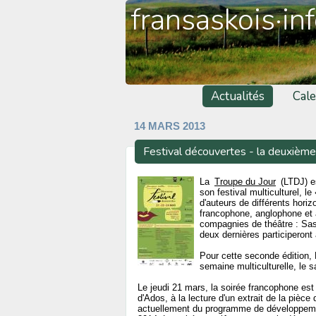
fransaskois·in
Actualités
Cale
14 MARS 2013
Festival découvertes - la deuxième
La
Troupe du Jour
(LTDJ) es
son festival multiculturel, le 
d'auteurs de différents hori
francophone, anglophone et 
compagnies de théâtre : Sa
deux dernières participeront
Pour cette seconde édition, 
semaine multiculturelle, le
Le jeudi 21 mars, la soirée francophone es
d'Ados, à la lecture d'un extrait de la pièc
actuellement du programme de développemen