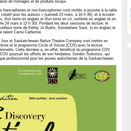
ation de fromages et de produits locaux.
es francophones et non-francophones sont invités à assister à la table
réatif pour les auteurs » (samedi 23 mars, à 16 h 30), et à écouter
s, d'un texte en anglais et d'un texte en cri, surtitrée en anglais et en
he 24 mars à 13 h 30). Pendant les deux sessions de lecture, le
erveilleux texte de Kelley Jo Burke, Somewhere Sask, lu en anglais et
 talent Carrie Catherine.
u Jour et Saskatchewan Native Theatre Company vont mettre en
htone et le programme Circle of Voices (COV) avec la lecture
Vermette. Cette dernière a, en effet, bénéficié du programme COV
Le COV poursuit les efforts de son fondateur, Gordon Tootoosis, qui
tique professionnel pour les jeunes autochtones de la Saskatchewan.