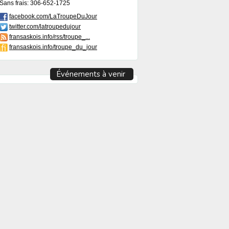
Sans frais: 306-652-1725
facebook.com/LaTroupeDuJour
twitter.com/latroupedujour
fransaskois.info/rss/troupe_...
fransaskois.info/troupe_du_jour
Événements à venir