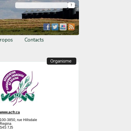
ropos
Contacts
Organisme
www.acfr.ca
100-3850, rue Hillsdale
Regina
S4S 7J5