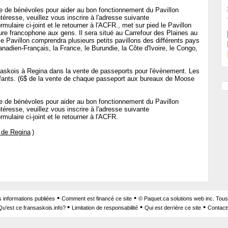
che de bénévoles pour aider au bon fonctionnement du Pavillon
ntéresse, veuillez vous inscrire à l'adresse suivante
rmulaire ci-joint et le retourner à l'ACFR., met sur pied le Pavillon
ture francophone aux gens. Il sera situé au Carrefour des Plaines au
le Pavillon comprendra plusieurs petits pavillons des différents pays
adien-Français, la France, le Burundie, la Côte d'Ivoire, le Congo,
saskois à Regina dans la vente de passeports pour l'évènement. Les
enfants. (6$ de la vente de chaque passeport aux bureaux de Moose
che de bénévoles pour aider au bon fonctionnement du Pavillon
ntéresse, veuillez vous inscrire à l'adresse suivante
rmulaire ci-joint et le retourner à l'ACFR.
 de Regina
)
•
•
s informations publiées
Comment est financé ce site
© Paquet.ca solutions web inc. Tous
•
•
•
Qu'est ce fransaskois.info?
Limitation de responsabilité
Qui est derrière ce site
Contact