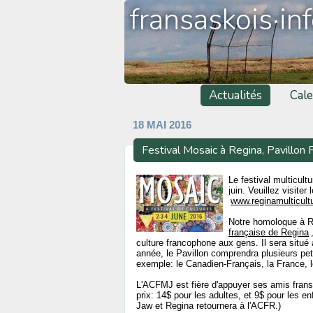
fransaskois·in
Actualités
Cale
18 MAI 2016
Festival Mosaic à Regina, Pavillon
Le festival multicult
juin. Veuillez visite
www.reginamulticultu
Notre homologue à Re
française de Regina
culture francophone aux gens. Il sera situé
année, le Pavillon comprendra plusieurs pet
exemple: le Canadien-Français, la France, le
L'ACFMJ est fière d'appuyer ses amis fran
prix: 14$ pour les adultes, et 9$ pour les 
Jaw et Regina retournera à l'ACFR.)