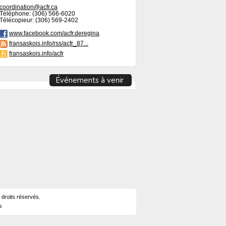
coordination@acfr.ca
Téléphone: (306) 566-6020
Télécopieur: (306) 569-2402
www.facebook.com/acfr.deregina
fransaskois.info/rss/acfr_87...
fransaskois.info/acfr
Événements à venir
 droits réservés.
s