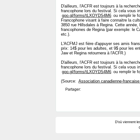
D'ailleurs, l'ACFR est toujours à la recher
francophone lors du festival. Si cela vous i
goo.gl/forms/tLXOYDS4M6
ou remplir le fo
Francophone visant à faire connaitre la cul
3850 rue Hillsdales à Regina. Cette année, 
francophones de Regina (par exemple: le Can
etc.).
L'ACFMJ est fière d'appuyer ses amis fran
prix: 14$ pour les adultes, et 9$ pour les 
Jaw et Regina retournera à l'ACFR.)
D'ailleurs, l'ACFR est toujours à la recher
francophone lors du festival. Si cela vous i
goo.gl/forms/tLXOYDS4M6
ou remplir le fo
(Source:
Association canadienne-française
Partager:
D'où viennent le