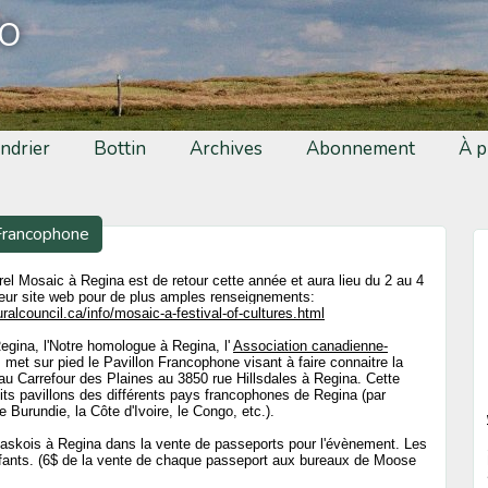
fo
ndrier
Bottin
Archives
Abonnement
À p
 Francophone
urel Mosaic à Regina est de retour cette année et aura lieu du 2 au 4
r leur site web pour de plus amples renseignements:
ralcouncil.ca/info/mosaic-a-festival-of-cultures.html
gina, l'Notre homologue à Regina, l'
Association canadienne-
, met sur pied le Pavillon Francophone visant à faire connaitre la
 au Carrefour des Plaines au 3850 rue Hillsdales à Regina. Cette
its pavillons des différents pays francophones de Regina (par
 Burundie, la Côte d'Ivoire, le Congo, etc.).
saskois à Regina dans la vente de passeports pour l'évènement. Les
enfants. (6$ de la vente de chaque passeport aux bureaux de Moose