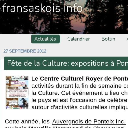
fransaskois·info
Actualités
Calendrier
Bottin
27 SEPTEMBRE 2012
Fête de la Culture: expositions à Pon
Le
Centre Culturel Royer de Pont
activités durant la fin de semaine 
la Culture. Cet événement a lieu c
le pays et est l'occasion de célébr
autour d'activités culturelles impliq
Cette année, les
Auvergnois de Ponteix Inc.