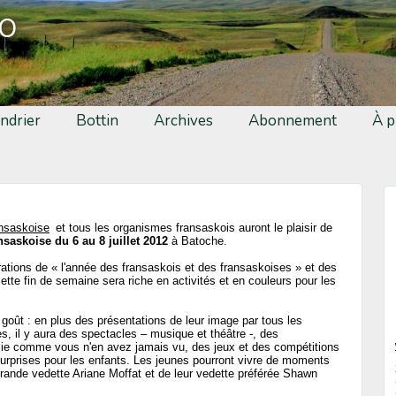
fo
ndrier
Bottin
Archives
Abonnement
À p
ansaskoise
et tous les organismes fransaskois auront le plaisir de
ansaskoise du 6 au 8 juillet 2012
à Batoche.
rations de « l'année des fransaskois et des fransaskoises » et des
cette fin de semaine sera riche en activités et en couleurs pour les
goût : en plus des présentations de leur image par tous les
 il y aura des spectacles – musique et théâtre -, des
oisie comme vous n'en avez jamais vu, des jeux et des compétitions
 surprises pour les enfants. Les jeunes pourront vivre de moments
rande vedette Ariane Moffat et de leur vedette préférée Shawn