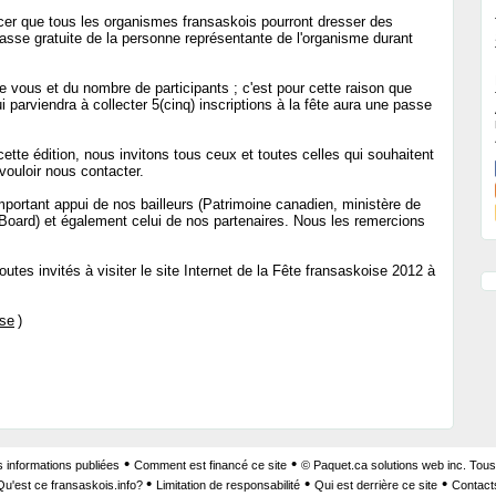
r que tous les organismes fransaskois pourront dresser des
asse gratuite de la personne représentante de l'organisme durant
e vous et du nombre de participants ; c'est pour cette raison que
i parviendra à collecter 5(cinq) inscriptions à la fête aura une passe
ette édition, nous invitons tous ceux et toutes celles qui souhaitent
vouloir nous contacter.
'important appui de nos bailleurs (Patrimoine canadien, ministère de
Board) et également celui de nos partenaires. Nous les remercions
utes invités à visiter le site Internet de la Fête fransaskoise 2012 à
ise
)
•
•
s informations publiées
Comment est financé ce site
© Paquet.ca solutions web inc. Tous
•
•
•
Qu'est ce fransaskois.info?
Limitation de responsabilité
Qui est derrière ce site
Contact