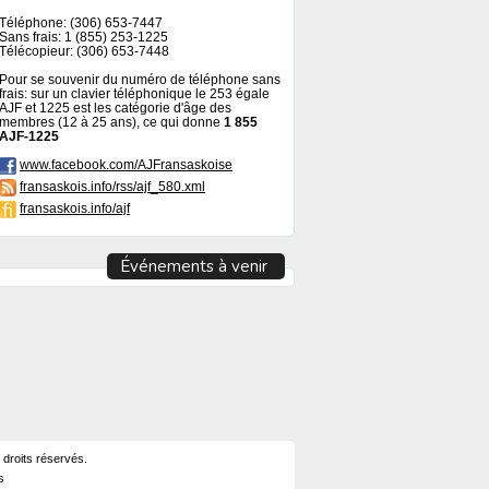
Téléphone: (306) 653-7447
Sans frais: 1 (855) 253-1225
Télécopieur: (306) 653-7448
Pour se souvenir du numéro de téléphone sans
frais: sur un clavier téléphonique le 253 égale
AJF et 1225 est les catégorie d'âge des
membres (12 à 25 ans), ce qui donne
1 855
AJF-1225
www.facebook.com/AJFransaskoise
fransaskois.info/rss/ajf_580.xml
fransaskois.info/ajf
Événements à venir
 droits réservés.
s