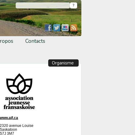
ropos
Contacts
Organisme
www.ajf.ca
2320 avenue Louise
Saskatoon
S7J 3M7