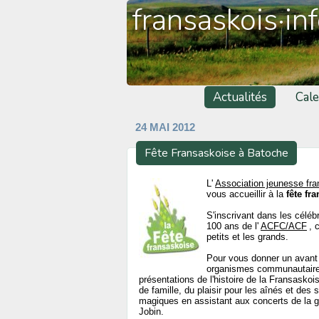
fransaskois·in
Actualités
Cale
24 MAI 2012
Fête Fransaskoise à Batoche
L'
Association jeunesse fr
vous accueillir à la
fête fr
S'inscrivant dans les céléb
100 ans de l'
ACFC/ACF
, 
petits et les grands.
Pour vous donner un avant 
organismes communautaires,
présentations de l'histoire de la Fransask
de famille, du plaisir pour les aînés et des
magiques en assistant aux concerts de la g
Jobin.