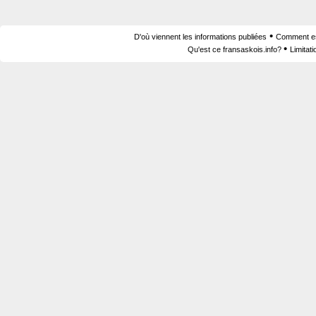
•
D'où viennent les informations publiées
Comment est
•
Qu'est ce fransaskois.info?
Limitat