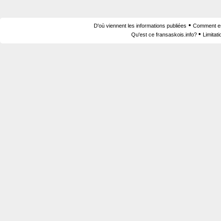
•
D'où viennent les informations publiées
Comment est
•
Qu'est ce fransaskois.info?
Limitat