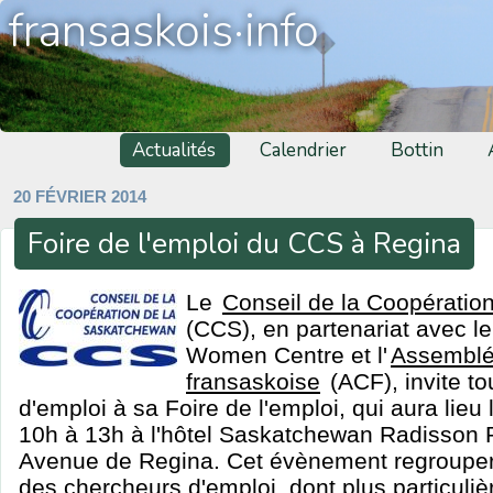
fransaskois·info
Actualités
Calendrier
Bottin
20 FÉVRIER 2014
Foire de l'emploi du CCS à Regina
Le
Conseil de la Coopératio
(CCS), en partenariat avec l
Women Centre et l'
Assemblé
fransaskoise
(ACF), invite t
d'emploi à sa Foire de l'emploi, qui aura lieu 
10h à 13h à l'hôtel Saskatchewan Radisson P
Avenue de Regina. Cet évènement regrouper
des chercheurs d'emploi, dont plus particul