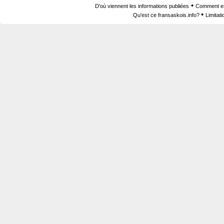
•
D'où viennent les informations publiées
Comment est
•
Qu'est ce fransaskois.info?
Limitat