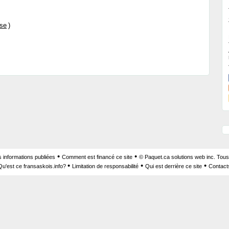
ise
)
•
•
s informations publiées
Comment est financé ce site
© Paquet.ca solutions web inc. Tous
•
•
•
Qu'est ce fransaskois.info?
Limitation de responsabilité
Qui est derrière ce site
Contact