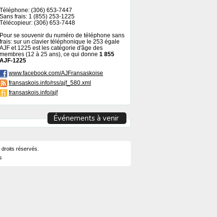
Téléphone: (306) 653-7447
Sans frais: 1 (855) 253-1225
Télécopieur: (306) 653-7448
Pour se souvenir du numéro de téléphone sans
frais: sur un clavier téléphonique le 253 égale
AJF et 1225 est les catégorie d'âge des
membres (12 à 25 ans), ce qui donne
1 855
AJF-1225
www.facebook.com/AJFransaskoise
fransaskois.info/rss/ajf_580.xml
fransaskois.info/ajf
Événements à venir
 droits réservés.
s