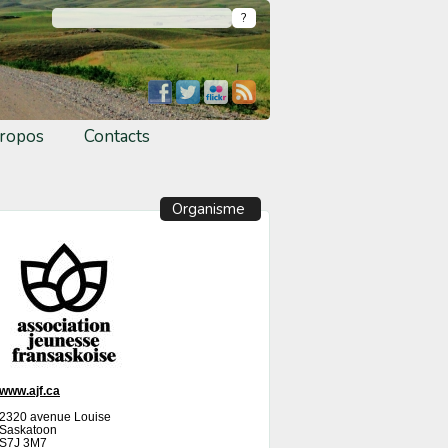
ropos
Contacts
Organisme
www.ajf.ca
2320 avenue Louise
Saskatoon
S7J 3M7