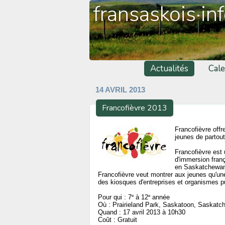
fransaskois·in
Actualités
Cale
14 AVRIL 2013
Francofièvre 2013
Francofièvre offr
jeunes de partout
Francofièvre est 
d'immersion franç
en Saskatchewan 
Francofièvre veut montrer aux jeunes qu'une 
des kiosques d'entreprises et organismes pu
e
e
Pour qui : 7
à 12
année
Où : Prairieland Park, Saskatoon, Saskat
Quand : 17 avril 2013 à 10h30
Coût : Gratuit