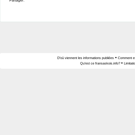
Partager:
•
D'où viennent les informations publiées
Comment est
•
Qu'est ce fransaskois.info?
Limitat