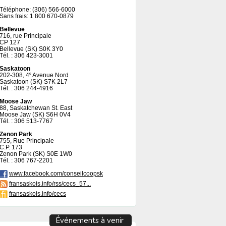
Téléphone: (306) 566-6000
Sans frais: 1 800 670-0879
Bellevue
716, rue Principale
CP 127
Bellevue (SK) S0K 3Y0
Tél. : 306 423-3001
Saskatoon
202-308, 4
Avenue Nord
e
Saskatoon (SK) S7K 2L7
Tél. : 306 244-4916
Moose Jaw
88, Saskatchewan St. East
Moose Jaw (SK) S6H 0V4
Tél. : 306 513-7767
Zenon Park
755, Rue Principale
C.P. 173
Zenon Park (SK) S0E 1W0
Tél. : 306 767-2201
www.facebook.com/conseilcoopsk
fransaskois.info/rss/cecs_57...
fransaskois.info/cecs
Événements à venir