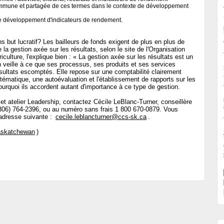
mune et partagée de ces termes dans le contexte de développement
le développement d'indicateurs de rendement.
 but lucratif? Les bailleurs de fonds exigent de plus en plus de
de la gestion axée sur les résultats, selon le site de l'Organisation
riculture, l'explique bien : « La gestion axée sur les résultats est un
 veille à ce que ses processus, ses produits et ses services
résultats escomptés. Elle repose sur une comptabilité clairement
ystématique, une autoévaluation et l'établissement de rapports sur les
rquoi ils accordent autant d'importance à ce type de gestion.
cet atelier Leadership, contactez Cécile LeBlanc-Turner, conseillère
06) 764-2396, ou au numéro sans frais 1 800 670-0879. Vous
'adresse suivante :
cecile.leblancturner@ccs-sk.ca
.
Saskatchewan
)