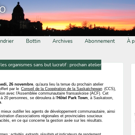
fo
ndrier
Bottin
Archives
Abonnement
À p
les organismes sans but lucratif : prochain atelier
edi, 26 novembre
, qu'aura lieu la tenue du prochain atelier
ffert par le
Conseil de la Coopération de la Saskatchewan
(CCS),
tion avec l'Assemblée communautaire fransaskoise (ACF). Cet
rt à 20 personnes, se déroulera à l'
Hôtel Park Town
, à Saskatoon,
h
.
 de mieux outiller les agents de développement communautaire, ainsi
tration d'associations régionales et provinciales soucieux
cités, en ce qui concerne la gestion axée sur les résultats.
mes : activités, extrants, résultats et indicateurs de rendement