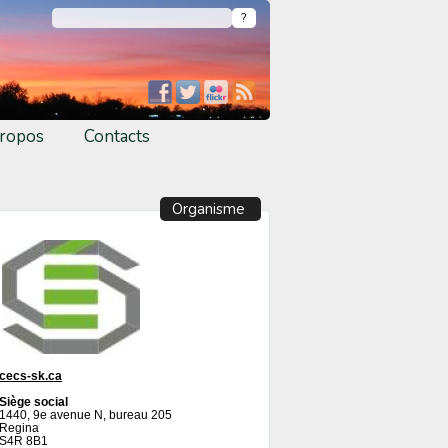
ropos
Contacts
Organisme
cecs-sk.ca
Siège social
1440, 9e avenue N, bureau 205
Regina
S4R 8B1