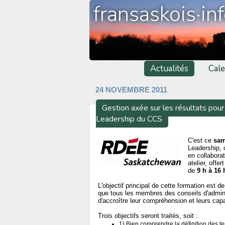
fransaskois·in
Actualités
Cale
24 NOVEMBRE 2011
Gestion axée sur les résultats pour 
Leadership du CCS
C'est ce
sam
Leadership, o
en collabora
atelier, offe
de
9 h à 16 
L'objectif principal de cette formation est
que tous les membres des conseils d'adminis
d'accroître leur compréhension et leurs capa
Trois objectifs seront traités, soit :
1) Bien comprendre la définition des ter