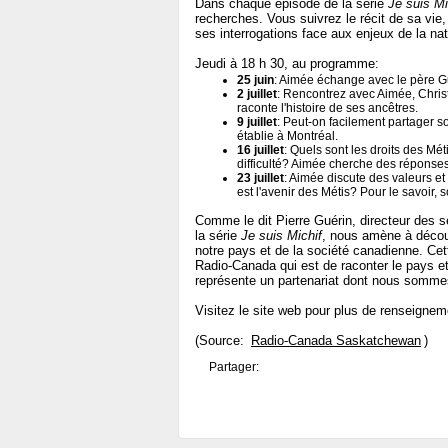
Dans chaque épisode de la série
Je suis Mi
recherches. Vous suivrez le récit de sa vie,
ses interrogations face aux enjeux de la na
Jeudi à 18 h 30, au programme:
25 juin
: Aimée échange avec le père G
2 juillet
: Rencontrez avec Aimée, Chris
raconte l'histoire de ses ancêtres.
9 juillet
: Peut-on facilement partager s
établie à Montréal.
16 juillet
: Quels sont les droits des Mé
difficulté? Aimée cherche des réponses
23 juillet
: Aimée discute des valeurs et
est l'avenir des Métis? Pour le savoir, 
Comme le dit Pierre Guérin, directeur des s
la série
Je suis Michif
, nous amène à découv
notre pays et de la société canadienne. Cet
Radio-Canada qui est de raconter le pays et 
représente un partenariat dont nous somme
Visitez le site web pour plus de renseigne
(Source:
Radio-Canada Saskatchewan
)
Partager: