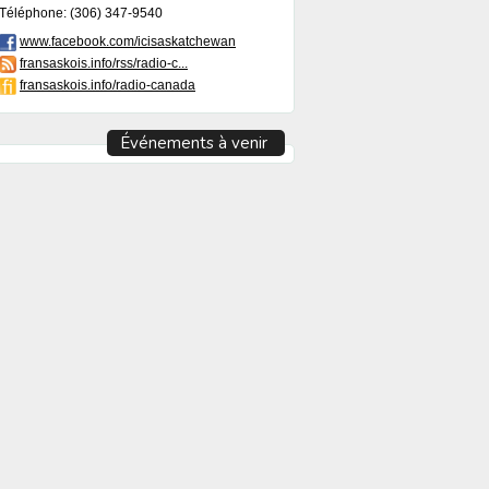
Téléphone: (306) 347-9540
www.facebook.com/icisaskatchewan
fransaskois.info/rss/radio-c...
fransaskois.info/radio-canada
Événements à venir