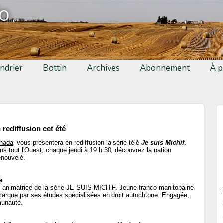
fo
ndrier
Bottin
Archives
Abonnement
À p
n rediffusion cet été
nada
vous présentera en rediffusion la série télé
Je suis Michif
.
s tout l'Ouest, chaque jeudi à 19 h 30, découvrez la nation
enouvelé.
e
re animatrice de la série JE SUIS MICHIF. Jeune franco-manitobaine
marque par ses études spécialisées en droit autochtone. Engagée,
munauté.