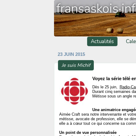
fransaskois·in
Actualités
Cale
23 JUIN 2015
Je suis Michif
Voyez la série télé e
Dès le 25 juin,
Radio-Ca
Durant cinq semaines dan
Métisse sous un angle r
Une animatrice engagé
Aimée Craft sera notre intervenante et vot
métisse, avocate de profession, elle se dé
elle a à cœur tout ce qui concerne sa com
Un point de vue personnalisée