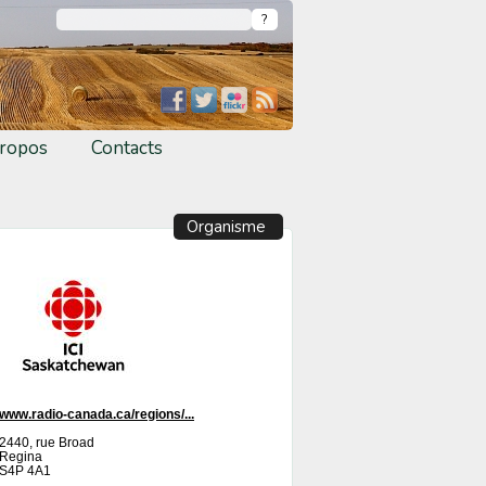
ropos
Contacts
Organisme
www.radio-canada.ca/regions/...
2440, rue Broad
Regina
S4P 4A1