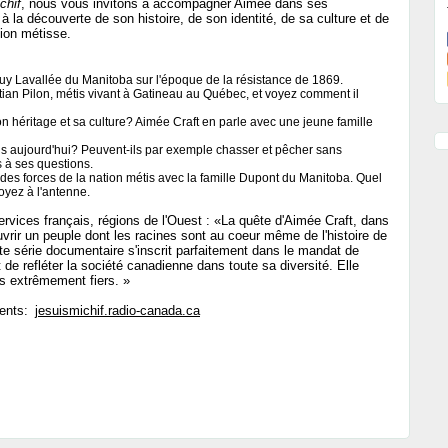
chif
, nous vous invitons à accompagner Aimée dans ses
 à la découverte de son histoire, de son identité, de sa culture et de
tion métisse.
uy Lavallée du Manitoba sur l'époque de la résistance de 1869.
tian Pilon, métis vivant à Gatineau au Québec, et voyez comment il
on héritage et sa culture? Aimée Craft en parle avec une jeune famille
tis aujourd'hui? Peuvent-ils par exemple chasser et pêcher sans
 à ses questions.
 des forces de la nation métis avec la famille Dupont du Manitoba. Quel
soyez à l'antenne.
ervices français, régions de l'Ouest : «La quête d'Aimée Craft, dans
rir un peuple dont les racines sont au coeur même de l'histoire de
te série documentaire s'inscrit parfaitement dans le mandat de
de refléter la société canadienne dans toute sa diversité. Elle
s extrêmement fiers. »
ments:
jesuismichif.radio-canada.ca