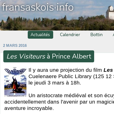
fransaskois·info
Actualités
Calendrier
Bottin
2 MARS 2016
Les Visiteurs
à Prince Albert
Il y aura une projection du film
Les 
Cuelenaere Public Library (125 12 S
le jeudi 3 mars à 18h.
Un aristocrate médiéval et son écu
accidentellement dans l'avenir par un magicie
aventure incroyable.