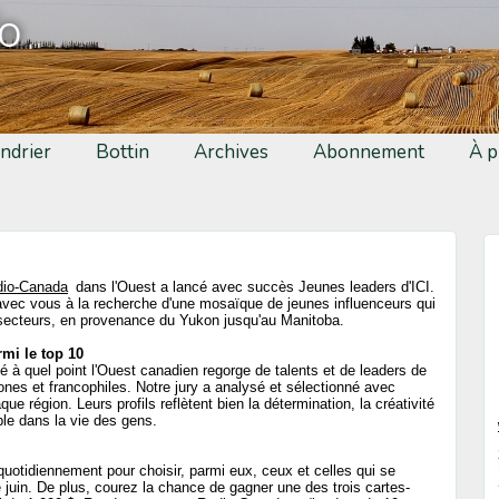
fo
ndrier
Bottin
Archives
Abonnement
À p
dio-Canada
dans l'Ouest a lancé avec succès Jeunes leaders d'ICI.
ec vous à la recherche d'une mosaïque de jeunes influenceurs qui
secteurs, en provenance du Yukon jusqu'au Manitoba.
rmi le top 10
 à quel point l'Ouest canadien regorge de talents et de leaders de
nes et francophiles. Notre jury a analysé et sélectionné avec
e région. Leurs profils reflètent bien la détermination, la créativité
ble dans la vie des gens.
uotidiennement pour choisir, parmi eux, ceux et celles qui se
uin. De plus, courez la chance de gagner une des trois cartes-