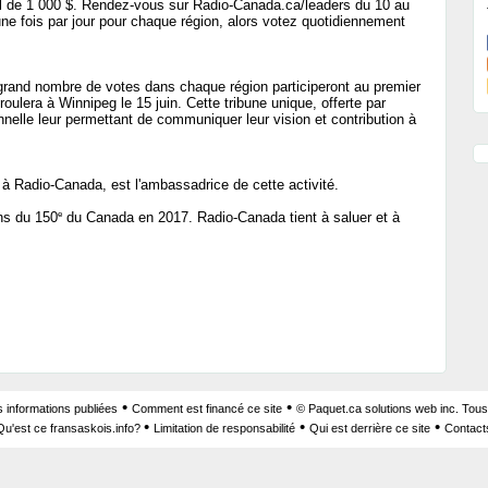
l de 1 000 $. Rendez-vous sur Radio-Canada.ca/leaders du 10 au
r une fois par jour pour chaque région, alors votez quotidiennement
 grand nombre de votes dans chaque région participeront au premier
ulera à Winnipeg le 15 juin. Cette tribune unique, offerte par
elle leur permettant de communiquer leur vision et contribution à
e à Radio-Canada, est l'ambassadrice de cette activité.
e
ons du 150
du Canada en 2017. Radio-Canada tient à saluer et à
•
•
s informations publiées
Comment est financé ce site
© Paquet.ca solutions web inc. Tous
•
•
•
Qu'est ce fransaskois.info?
Limitation de responsabilité
Qui est derrière ce site
Contact