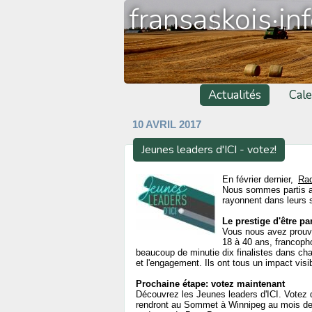
fransaskois·in
Actualités
Cale
10 AVRIL 2017
Jeunes leaders d'ICI - votez!
En février dernier,
Ra
Nous sommes partis av
rayonnent dans leurs 
Le prestige d'être pa
Vous nous avez prouvé
18 à 40 ans, francopho
beaucoup de minutie dix finalistes dans chaqu
et l'engagement. Ils ont tous un impact visi
Prochaine étape: votez maintenant
Découvrez les Jeunes leaders d'ICI. Votez q
rendront au Sommet à Winnipeg au mois de j