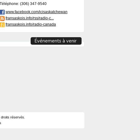
Téléphone: (306) 347-9540
www.facebook.com/icisaskatchewan
fransaskois.info/rss/radio-c...
fransaskois.info/radio-canada
Événements à venir
 droits réservés.
s