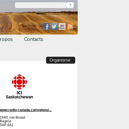
ropos
Contacts
Organisme
www.radio-canada.ca/regions/...
2440, rue Broad
Regina
S4P 4A1