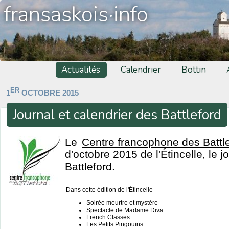
fransaskois·info
Actualités
Calendrier
Bottin
ER
1
OCTOBRE 2015
Journal et calendrier des Battleford
Le
Centre francophone des Battl
d'octobre 2015 de l'Étincelle, le 
Battleford.
Dans cette édition de l'Étincelle
Soirée meurtre et mystère
Spectacle de Madame Diva
French Classes
Les Petits Pingouins