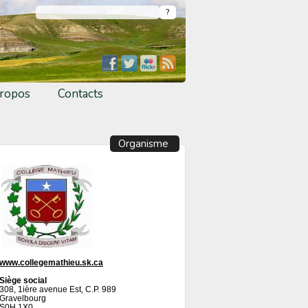
ropos
Contacts
Organisme
www.collegemathieu.sk.ca
Siège social
308, 1ière avenue Est, C.P. 989
Gravelbourg
S0H 1X0