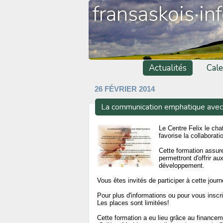
fransaskois·in
Actualités
Cale
26 FÉVRIER 2014
La communication emphatique avec l'
Le Centre Felix le cha
favorise la collaborat
Cette formation assur
permettront d'offrir au
développement.
Vous êtes invités de participer à cette jo
Pour plus d'informations ou pour vous insc
Les places sont limitées!
Cette formation a eu lieu grâce au financem