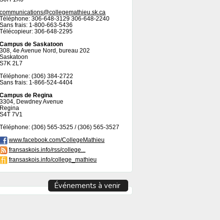
communications@collegemathieu.sk.ca
Téléphone: 306-648-3129 306-648-2240
Sans frais: 1-800-663-5436
Télécopieur: 306-648-2295
Campus de Saskatoon
308, 4e Avenue Nord, bureau 202
Saskatoon
S7K 2L7
Téléphone: (306) 384-2722
Sans frais: 1-866-524-4404
Campus de Regina
3304, Dewdney Avenue
Regina
S4T 7V1
Téléphone: (306) 565-3525 / (306) 565-3527
www.facebook.com/CollegeMathieu
fransaskois.info/rss/college...
fransaskois.info/college_mathieu
Événements à venir