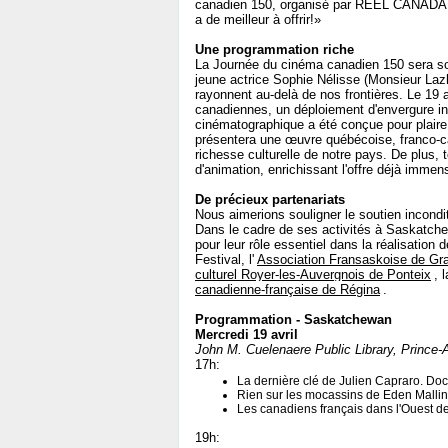
canadien 150, organisé par REEL CANADA. V
a de meilleur à offrir!»
Une programmation riche
La Journée du cinéma canadien 150 sera so
jeune actrice Sophie Nélisse (Monsieur Lazha
rayonnent au-delà de nos frontières. Le 19 
canadiennes, un déploiement d'envergure iné
cinématographique a été conçue pour plaire 
présentera une œuvre québécoise, franco-ca
richesse culturelle de notre pays. De plus, t
d'animation, enrichissant l'offre déjà imm
De précieux partenariats
Nous aimerions souligner le soutien incondi
Dans le cadre de ses activités à Saskatche
pour leur rôle essentiel dans la réalisation
Festival, l'
Association Fransaskoise de Gr
culturel Royer-les-Auvergnois de Ponteix
, 
canadienne-française de Régina
.
Programmation - Saskatchewan
Mercredi 19 avril
John M. Cuelenaere Public Library, Prince-A
17h:
La dernière clé de Julien Capraro. D
Rien sur les mocassins de Eden Malli
Les canadiens français dans l'Ouest d
19h: