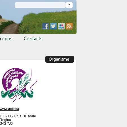
ropos
Contacts
Organisme
www.acfr.ca
100-3850, rue Hillsdale
Regina
S4S 7J5