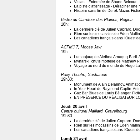
Vistas – Enfermée de Shane Belcourt.
La piste d'atterissage - Déraciner une
Histoire sans fin de Derek Mazur. Fict
Bistro du Carrefour des Plaines, Régina
18h:
La dernière clé de Julien Capraro. D
Rien sur les mocassins de Eden Malli
Les canadiens français dans l'Ouest 
ACFMJ 7, Moose Jaw
19h:
Lumaajuuq de Alethea Arnaquq-Baril. 
Mynarski: chute mortelle de Matthew 
Voyage au nord du monde de Hugo La
Roxy Theatre, Saskatoon
19h30:
Monument de Alain Delannoy. Animat
In Your Heart de Raymond Caplin. Ani
Gaz Bar Blues de Louis Bélanger. Fict
EN PRÉSENCE DU RÉALISATEUR L
Jeudi 20 avril
Centre culturel Maillard, Gravelbourg
19h30:
La dernière clé de Julien Capraro. D
Rien sur les mocassins de Eden Malli
Les canadiens français dans l'Ouest 
Lundi 24 avril