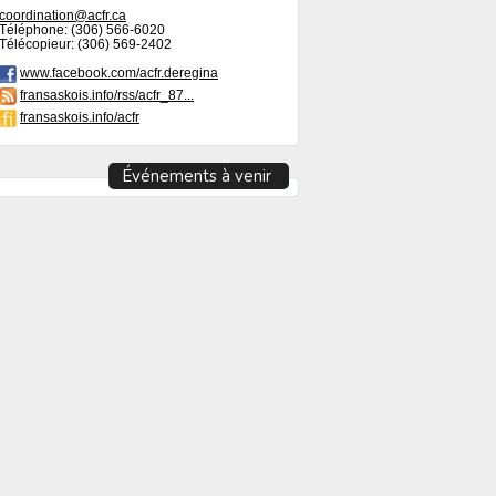
coordination@acfr.ca
Téléphone: (306) 566-6020
Télécopieur: (306) 569-2402
www.facebook.com/acfr.deregina
fransaskois.info/rss/acfr_87...
fransaskois.info/acfr
Événements à venir