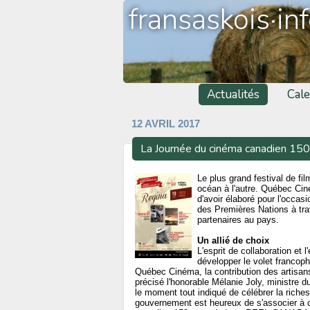
fransaskois·in
Actualités
Cale
12 AVRIL 2017
La Journée du cinéma canadien 150
Le plus grand festival de fil
océan à l'autre. Québec Cin
d'avoir élaboré pour l'occa
des Premières Nations à tra
partenaires au pays.
Un allié de choix
L'esprit de collaboration et 
développer le volet francop
Québec Cinéma, la contribution des artisans 
précisé l'honorable Mélanie Joly, ministre 
le moment tout indiqué de célébrer la richess
gouvernement est heureux de s'associer à c