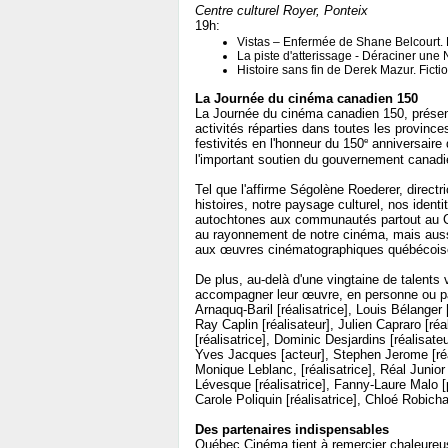
Centre culturel Royer, Ponteix
19h:
Vistas – Enfermée de Shane Belcourt.
La piste d'atterissage - Déraciner une
Histoire sans fin de Derek Mazur. Fict
La Journée du cinéma canadien 150
La Journée du cinéma canadien 150, présen
activités réparties dans toutes les province
e
festivités en l'honneur du 150
anniversaire 
l'important soutien du gouvernement canadi
Tel que l'affirme Ségolène Roederer, direct
histoires, notre paysage culturel, nos ident
autochtones aux communautés partout au C
au rayonnement de notre cinéma, mais aussi 
aux œuvres cinématographiques québécois
De plus, au-delà d'une vingtaine de talents
accompagner leur œuvre, en personne ou par
Arnaquq-Baril [réalisatrice], Louis Bélanger 
Ray Caplin [réalisateur], Julien Capraro [ré
[réalisatrice], Dominic Desjardins [réalisate
Yves Jacques [acteur], Stephen Jerome [réal
Monique Leblanc, [réalisatrice], Réal Junior 
Lévesque [réalisatrice], Fanny-Laure Malo [pr
Carole Poliquin [réalisatrice], Chloé Robicha
Des partenaires indispensables
Québec Cinéma tient à remercier chaleureu