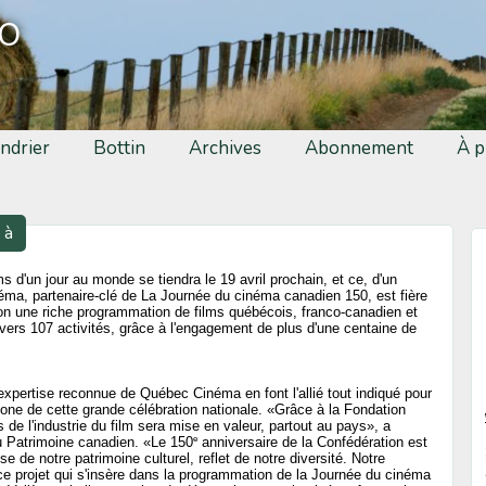
fo
ndrier
Bottin
Archives
Abonnement
À p
 à
ms d'un jour au monde se tiendra le 19 avril prochain, et ce, d'un
éma, partenaire-clé de La Journée du cinéma canadien 150, est fière
sion une riche programmation de films québécois, franco-canadien et
vers 107 activités, grâce à l'engagement de plus d'une centaine de
l'expertise reconnue de Québec Cinéma en font l'allié tout indiqué pour
hone de cette grande célébration nationale. «Grâce à la Fondation
de l'industrie du film sera mise en valeur, partout au pays», a
e
du Patrimoine canadien. «Le 150
anniversaire de la Confédération est
e de notre patrimoine culturel, reflet de notre diversité. Notre
e projet qui s'insère dans la programmation de la Journée du cinéma