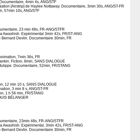
 Documentaire, 4min 4s, ANG/STF
 Nation [Airstrip] de Haylee Nottaway. Documentaire, 3min 30s, ANG/ST-FR
ion, 57min 10s, ANG/STF
ocumentaire, 23 min 48s, FR-ANG/STFR
na Awashish. Expérimental 3min 42s, FR/ST-ANG
de Bernard Devlin. Documentaire 30min, FR
Animation, 7min 36s, FR
Rankin. Fiction, 8min, SANS DIALOGUE
tulippe. Documentaire, 52min, FR/STANG
ion, 12 min 10 s, SANS DIALOGUE
mation, 3 min 8 s, ANG/ST-FR
ion, 1 h 56 min, FR/STANG
OUIS BÉLANGER
ocumentaire, 23min 48s, FR-ANG/STFR
na Awashish. Expérimental, 3min 42s, FR/ST-ANG
de Bernard Devlin. Documentaire 30min, FR