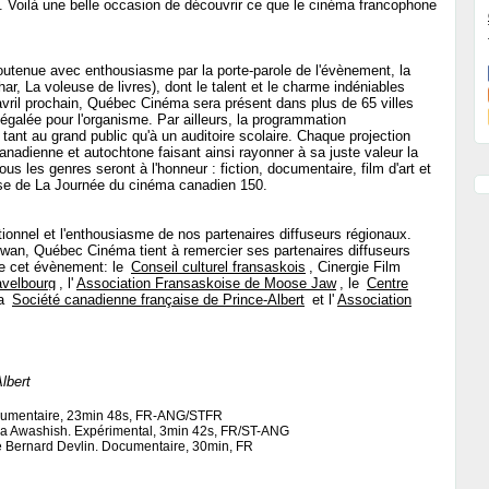
oilà une belle occasion de découvrir ce que le cinéma francophone
utenue avec enthousiasme par la porte-parole de l'évènement, la
r, La voleuse de livres), dont le talent et le charme indéniables
avril prochain, Québec Cinéma sera présent dans plus de 65 villes
galée pour l'organisme. Par ailleurs, la programmation
tant au grand public qu'à un auditoire scolaire. Chaque projection
nadienne et autochtone faisant ainsi rayonner à sa juste valeur la
ous les genres seront à l'honneur : fiction, documentaire, film d'art et
ense de La Journée du cinéma canadien 150.
tionnel et l'enthousiasme de nos partenaires diffuseurs régionaux.
wan, Québec Cinéma tient à remercier ses partenaires diffuseurs
 de cet évènement: le
Conseil culturel fransaskois
, Cinergie Film
avelbourg
, l'
Association Fransaskoise de Moose Jaw
, le
Centre
la
Société canadienne française de Prince-Albert
et l'
Association
lbert
ocumentaire, 23min 48s, FR-ANG/STFR
na Awashish. Expérimental, 3min 42s, FR/ST-ANG
e Bernard Devlin. Documentaire, 30min, FR