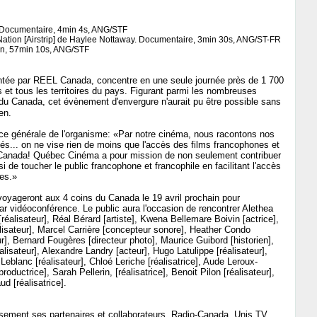
 Documentaire, 4min 4s, ANG/STF
 Nation [Airstrip] de Haylee Nottaway. Documentaire, 3min 30s, ANG/ST-FR
ion, 57min 10s, ANG/STF
tée par REEL Canada, concentre en une seule journée près de 1 700
s et tous les territoires du pays. Figurant parmi les nombreuses
du Canada, cet évènement d'envergure n'aurait pu être possible sans
en.
rice générale de l'organisme: «Par notre cinéma, nous racontons nos
ités... on ne vise rien de moins que l'accès des films francophones et
anada! Québec Cinéma a pour mission de non seulement contribuer
de toucher le public francophone et francophile en facilitant l'accès
es.»
 voyageront aux 4 coins du Canada le 19 avril prochain pour
 vidéoconférence. Le public aura l'occasion de rencontrer Alethea
[réalisateur], Réal Bérard [artiste], Kwena Bellemare Boivin [actrice],
alisateur], Marcel Carrière [concepteur sonore], Heather Condo
ur], Bernard Fougères [directeur photo], Maurice Guibord [historien],
isateur], Alexandre Landry [acteur], Hugo Latulippe [réalisateur],
Leblanc [réalisateur], Chloé Leriche [réalisatrice], Aude Leroux-
oductrice], Sarah Pellerin, [réalisatrice], Benoit Pilon [réalisateur],
ud [réalisatrice].
sement ses partenaires et collaborateurs, Radio-Canada, Unis TV,