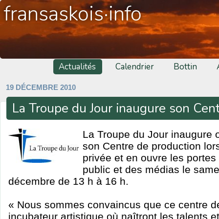
fransaskois·info
Actualités
Calendrier
Bottin
19 DÉCEMBRE 2010
La Troupe du Jour inaugure son Cent
La Troupe du Jour inaugure of
son Centre de production lor
privée et en ouvre les port
public et des médias le same
décembre de 13 h à 16 h.
« Nous sommes convaincus que ce centre de
incubateur artistique où naîtront les talents e