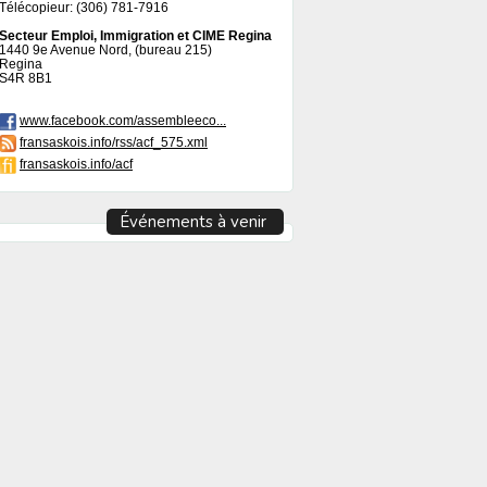
Télécopieur: (306) 781-7916
Secteur Emploi, Immigration et CIME Regina
1440 9e Avenue Nord, (bureau 215)
Regina
S4R 8B1
www.facebook.com/assembleeco...
fransaskois.info/rss/acf_575.xml
fransaskois.info/acf
Événements à venir