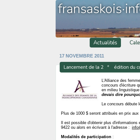
fransaskois·in
Actualités
Cale
17 NOVEMBRE 2011
e
Lancement de la 2
édition du c
L'Alliance des femme
concours d'écriture 
en milieu linguistiqu
devais dire pourquoi
Le concours débute l
Plus de 1000 $ seront attribués en prix aux 
Il est possible d'obtenir plus d'informatio
9422 ou alors en écrivant à l'adresse :
info
Modalités de participation
: