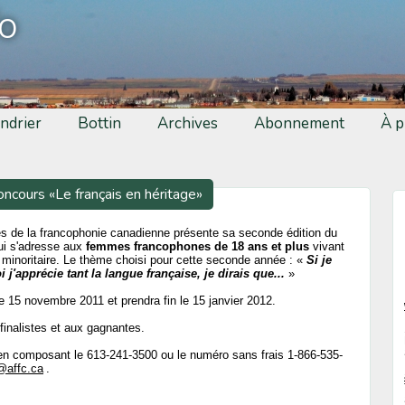
fo
ndrier
Bottin
Archives
Abonnement
À p
oncours «Le français en héritage»
s de la francophonie canadienne présente sa seconde édition du
qui s'adresse aux
femmes francophones de 18 ans et plus
vivant
e minoritaire. Le thème choisi pour cette seconde année : «
Si je
 j'apprécie tant la langue française, je dirais que...
»
e 15 novembre 2011 et prendra fin le 15 janvier 2012.
finalistes et aux gagnantes.
ns en composant le 613-241-3500 ou le numéro sans frais 1-866-535-
@affc.ca
.