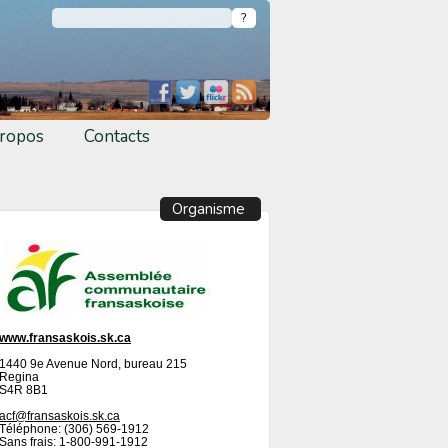
ropos
Contacts
Organisme
www.fransaskois.sk.ca
1440 9e Avenue Nord, bureau 215
Regina
S4R 8B1
acf@fransaskois.sk.ca
Téléphone: (306) 569-1912
Sans frais: 1-800-991-1912