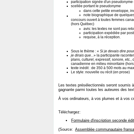
participation signée d'un pseudonyme 
scellée portant le pseudonyme
dans cette petite enveloppe, inc
note biographique de quelques
concours ouvert à toutes femmes canad
(hors Québec)
avis: les textes ne sont pas re
participation expédiée par pos
requise, à la réception.
Sous le thème : «
Si je devais dire pou
je dirais que...
» la participante raconte
plans, culturel, expressif, sonore, etc
canadienne en milieu minoritaire (hor
texte inédit : de 350 à 500 mots au m
Le style: nouvelle ou récit (en prose)
Les textes présélectionnés seront soumis à 
gagnante parmi toutes les auteures des tex
À vos ordinateurs, à vos plumes et à vos c
Téléchargez:
Formulaire d'inscription seconde édi
(Source:
Assemblée communautaire fransa