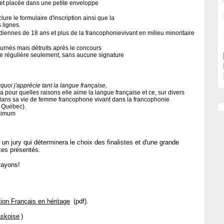
et placée dans une petite enveloppe
lure le formulaire d'inscription ainsi que la
 lignes.
iennes de 18 ans et plus de la francophonievivant en milieu minoritaire
tournés mais détruits après le concours
te régulière seulement, sans aucune signature
rquoi j'apprécie tant la langue française,
ra pour quelles raisons elle aime la langue française et ce, sur divers
., dans sa vie de femme francophone vivant dans la francophonie
s Québec).
aximum
un jury qui déterminera le choix des finalistes et d'une grande
tes présentés.
rayons!
tion Français en héritage
(pdf).
skoise
)