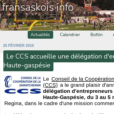
fransaskois·info
Actualités
Calendrier
Bottin
25 FÉVRIER 2010
Le CCS accueille une délégation d'e
Haute-gaspésie
Le
Conseil de la Coopératio
(CCS)
a le grand plaisir d'an
délégation d'entrepreneurs
Haute-Gaspésie, du 3 au 5
Regina, dans le cadre d'une mission commer