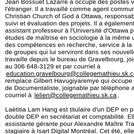
Jean Bossuet Lazarre a occupé des postes v
l'étranger. Il a travaillé comme agent comm
Christian Church of God à Ottawa, responsabl
suivi et évaluation des projets. Il a égaleme
assistant professeur à l'Université d'Ottawa 
études de maîtrise en sociologie à la même un
des compétences en recherche, service à la c
de groupes qui lui serviront dans ses nouvelle
travaille depuis le bureau de Gravelbourg, jo
au 306 648-3129 et par courriel à
education.gravelbourg@collegemathieu.sk.c
remplace Gilbert Havugiyaremye qui occupe 
de Documentaliste, joignable par téléphone 
courriel à
lelien@collegemathieu.sk.ca
.
Laëtitia Lam Hang est titulaire d'un DEP en pâ
double DEP en secrétariat et comptabilité. El
assistante gérante pour Alexandre Maître Tra
stagiaire à Isart Digital Montréal. Cet été, el