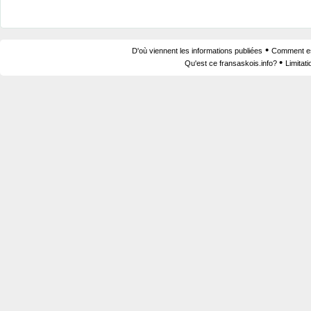
•
D'où viennent les informations publiées
Comment est
•
Qu'est ce fransaskois.info?
Limitat